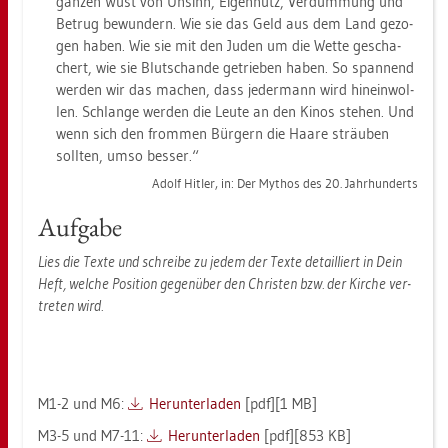
gan­zen Wust von Un­sinn, Ei­gen­nutz, Ver­dum­mung und
Be­trug be­wun­dern. Wie sie das Geld aus dem Land ge­zo­
gen haben. Wie sie mit den Juden um die Wette ge­scha­
chert, wie sie Blut­schan­de ge­trie­ben haben. So span­nend
wer­den wir das ma­chen, dass je­der­mann wird hin­ein­wol­
len. Schlan­ge wer­den die Leute an den Kinos ste­hen. Und
wenn sich den from­men Bür­gern die Haare sträu­ben
soll­ten, umso bes­ser.“
Adolf Hit­ler, in: Der My­thos des 20. Jahr­hun­derts
Auf­ga­be
Lies die Texte und schrei­be zu jedem der Texte de­tail­liert in Dein
Heft, wel­che Po­si­ti­on ge­gen­über den Chris­ten bzw. der Kir­che ver­
tre­ten wird.
M1-2 und M6:
Her­un­ter­la­den
[pdf][1 MB]
M3-5 und M7-11:
Her­un­ter­la­den
[pdf][853 KB]