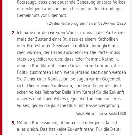
über­zeugt, dass eine dau­ern­de Ge­ne­sung un­se­res Vol­kes
nur er­fol­gen kann von innen her­aus auf der Grund­la­ge:
Ge­mein­nutz vor Ei­gen­nutz.
§ 24 des Par­tei­pro­gramms der NSDAP von 1920
Ich habe nur den ein­zi­gen Wunsch, dass in der Par­tei nie­
mals der Zu­stand ein­reißt, dass es einem Ka­tho­li­ken
oder Pro­tes­tan­ten Ge­wis­sens­kon­flik­te un­mög­lich ma­
chen wür­den, der Par­tei an­zu­ge­hö­ren. Die Par­tei muss
stets so ge­lei­tet wer­den, dass jeder from­me Ka­tho­lik,
ohne in Kon­flikt mit sei­nem Ge­wis­sen zu kom­men, ihrer
Po­li­tik zu­stim­men kann. Wenn je­mand sagt: dann wer­den
Sie Die­ner einer Kon­fes­si­on, so sagen wir im Ge­gen­teil:
nicht Die­ner einer Kon­fes­si­on, son­dern Die­ner des deut­
schen Vol­kes (leb­haf­ter Bei­fall) im Kampf für die Zu­kunft
un­se­res deut­schen Vol­kes gegen die Tod­fein­de un­se­res
Vol­kes, gegen die jü­di­sche Blut- und Ras­sen­ver­gif­tung.
Adolf Hit­ler in einer Rede 1928
Mit den Kon­fes­sio­nen, ob nun diese oder jene: das ist
alles gleich. Das hat keine Zu­kunft mehr. Für die Deut­