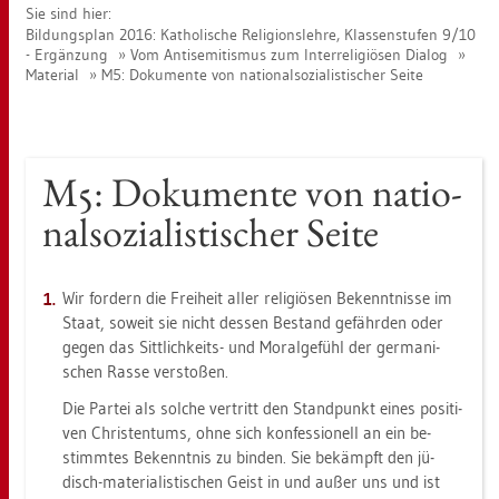
Sie sind hier:
Bil­dungs­plan 2016: Ka­tho­li­sche Re­li­gi­ons­leh­re, Klas­sen­stu­fen 9/10
- Er­gän­zung
Vom An­ti­se­mi­tis­mus zum In­ter­re­li­giö­sen Dia­log
Ma­te­ri­al
M5: Do­ku­men­te von na­tio­nal­so­zia­lis­ti­scher Seite
M5: Do­ku­men­te von na­tio­
nal­so­zia­lis­ti­scher Seite
Wir for­dern die Frei­heit aller re­li­giö­sen Be­kennt­nis­se im
Staat, so­weit sie nicht des­sen Be­stand ge­fähr­den oder
gegen das Sitt­lich­keits- und Moral­ge­fühl der ger­ma­ni­
schen Rasse ver­sto­ßen.
Die Par­tei als sol­che ver­tritt den Stand­punkt eines po­si­ti­
ven Chris­ten­tums, ohne sich kon­fes­sio­nell an ein be­
stimm­tes Be­kennt­nis zu bin­den. Sie be­kämpft den jü­
disch-ma­te­ria­lis­ti­schen Geist in und außer uns und ist