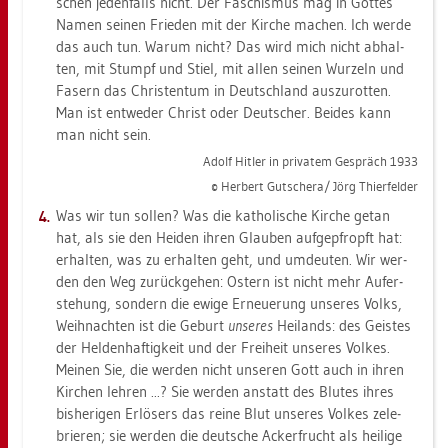
schen je­den­falls nicht. Der Fa­schis­mus mag in Got­tes
Namen sei­nen Frie­den mit der Kir­che ma­chen. Ich werde
das auch tun. Warum nicht? Das wird mich nicht ab­hal­
ten, mit Stumpf und Stiel, mit allen sei­nen Wur­zeln und
Fa­sern das Chris­ten­tum in Deutsch­land aus­zu­rot­ten.
Man ist ent­we­der Christ oder Deut­scher. Bei­des kann
man nicht sein.
Adolf Hit­ler in pri­va­tem Ge­spräch 1933
© Her­bert Gut­sche­ra/ Jörg Thier­fel­der
Was wir tun sol­len? Was die ka­tho­li­sche Kir­che getan
hat, als sie den Hei­den ihren Glau­ben auf­ge­pfropft hat:
er­hal­ten, was zu er­hal­ten geht, und um­deu­ten. Wir wer­
den den Weg zu­rück­ge­hen: Os­tern ist nicht mehr Auf­er­
ste­hung, son­dern die ewige Er­neue­rung un­se­res Volks,
Weih­nach­ten ist die Ge­burt
un­se­res
Hei­lands: des Geis­tes
der Hel­den­haf­tig­keit und der Frei­heit un­se­res Vol­kes.
Mei­nen Sie, die wer­den nicht un­se­ren Gott auch in ihren
Kir­chen leh­ren ...? Sie wer­den an­statt des Blu­tes ihres
bis­he­ri­gen Er­lö­sers das reine Blut un­se­res Vol­kes ze­le­
brie­ren; sie wer­den die deut­sche Acker­frucht als hei­li­ge