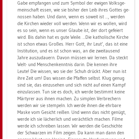
Gabe emp­fan­gen und zum Sym­bol der ewi­gen Volks­ge­
mein­schaft essen, wie sie bis­her den Leib ihres Got­tes ge­
nos­sen haben. Und dann, wenn es so­weit ist ..., wer­den
die Kir­chen wie­der voll wer­den. Wenn wir es wol­len, wird
es so sein, wenn es unser Glau­be ist, der dort ge­fei­ert
wird. Bis dahin hat es gute Weile. ...​Die ka­tho­li­sche Kir­che
ist schon etwas Gro­ßes. Herr Gott, ihr Leut’, das ist eine
In­sti­tu­ti­on, und es ist schon was, an die zwei­tau­send
Jahre aus­zu­dau­ern. Davon müs­sen wir ler­nen. Da steckt
Welt- und Men­schen­kennt­nis darin. Die ken­nen ihre
Leute! Die wis­sen, wo sie der Schuh drückt. Aber nun ist
ihre Zeit um! Das wis­sen die Pfaf­fen selbst. Klug genug
sind sie, das ein­zu­se­hen und sich nicht auf einen Kampf
ein­zu­las­sen. Tun sie es doch, ich werde be­stimmt keine
Mär­ty­rer aus ihnen ma­chen. Zu sim­plen Ver­bre­chern
wer­den wir sie stem­peln. Ich werde ihnen die ehr­ba­re
Maske vom Ge­sicht rei­ßen. Und wenn das nicht ge­nügt,
werde ich sie lä­cher­lich und ver­ächt­lich ma­chen. Filme
werde ich schrei­ben las­sen. Wir wer­den die Ge­schich­te
der Schwar­zen im Film zei­gen. Da kann man dann den