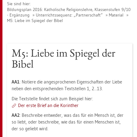
Sie sind hier:
Bil­dungs­plan 2016: Ka­tho­li­sche Re­li­gi­ons­leh­re, Klas­sen­stu­fen 9/10
- Er­gän­zung
Un­ter­richts­se­quenz: „Part­ner­schaft“
Ma­te­ri­al
M5: Liebe im Spie­gel der Bibel
M5: Liebe im Spie­gel der
Bibel
AA1
: No­tie­re die an­ge­spro­che­nen Ei­gen­schaf­ten der Liebe
neben den ent­spre­chen­den Text­stel­len 1, 2...13.
Die Text­stel­le fin­det sich zum Bei­spiel hier:
Der erste Brief an die Ko­rin­ther
AA2
: Be­schrei­be ent­we­der, was das für ein Mensch ist, der
so liebt, oder be­schrei­be, wie das für einen Men­schen ist,
der so ge­liebt wird.