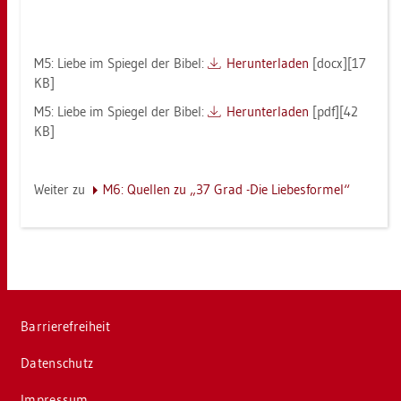
M5: Liebe im Spie­gel der Bibel:
Her­un­ter­la­den
[docx][17
KB]
M5: Liebe im Spie­gel der Bibel:
Her­un­ter­la­den
[pdf][42
KB]
Wei­ter zu
M6: Quel­len zu „37 Grad -Die Lie­bes­for­mel“
Bar­rie­re­frei­heit
Da­ten­schutz
Im­pres­sum