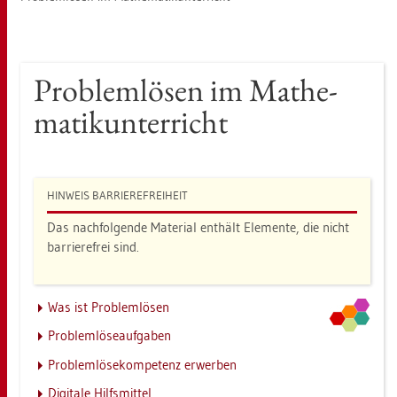
Pro­blem­lö­sen im Ma­the­
ma­tik­un­ter­richt
HIN­WEIS BAR­RIE­RE­FREI­HEIT
Das nach­fol­gen­de Ma­te­ri­al ent­hält Ele­men­te, die nicht
bar­rie­re­frei sind.
Was ist Pro­blem­lö­sen
Pro­blem­lö­se­auf­ga­ben
Pro­blem­lö­se­kom­pe­tenz er­wer­ben
Di­gi­ta­le Hilfs­mit­tel