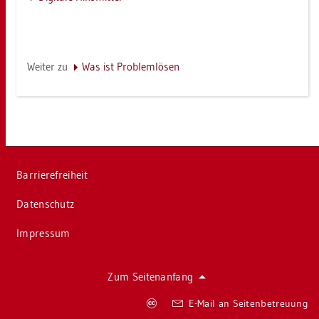
Wei­ter zu
Was ist Pro­blem­lö­sen
Bar­rie­re­frei­heit
Da­ten­schutz
Im­pres­sum
Zum Sei­ten­an­fang
Co­
E-Mail an Sei­ten­be­treu­ung
py­