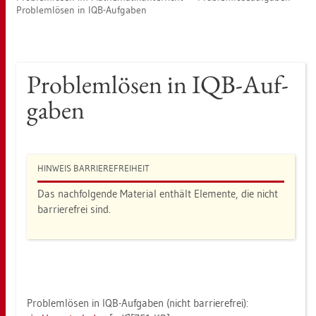
Pro­blem­lö­sen in IQB-Auf­ga­ben
Pro­blem­lö­sen in IQB-Auf­
ga­ben
HIN­WEIS BAR­RIE­RE­FREI­HEIT
Das nach­fol­gen­de Ma­te­ri­al ent­hält Ele­men­te, die nicht
bar­rie­re­frei sind.
Pro­blem­lö­sen in IQB-Auf­ga­ben (nicht bar­rie­re­frei):