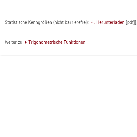
Sta­tis­ti­sche Kenn­grö­ßen (nicht bar­rie­re­frei):
Her­un­ter­la­den
[pdf]
Wei­ter zu
Tri­go­no­me­tri­sche Funk­tio­nen