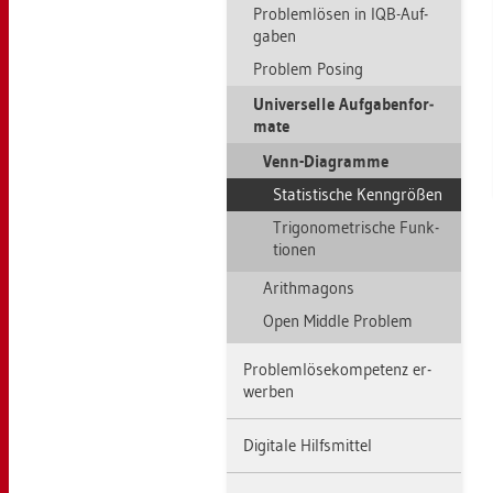
Pro­blem­lö­sen in IQB-Auf­
ga­ben
Pro­blem Po­sing
Uni­ver­sel­le Auf­ga­ben­for­
ma­te
Venn-Dia­gram­me
Sta­tis­ti­sche Kenn­grö­ßen
Tri­go­no­me­tri­sche Funk­
tio­nen
Arithm­a­gons
Open Midd­le Pro­blem
Pro­blem­lö­se­kom­pe­tenz er­
wer­ben
Di­gi­ta­le Hilfs­mit­tel