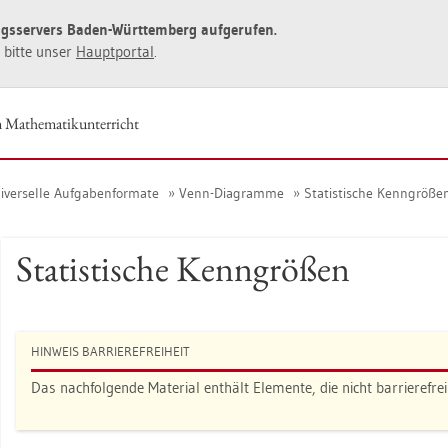
ngs­ser­vers Baden-Würt­tem­berg auf­ge­ru­fen.
ie bitte unser
Haupt­por­tal
.
 Ma­the­ma­tik­un­ter­richt
­ver­sel­le Auf­ga­ben­for­ma­te
Venn-Dia­gram­me
Sta­tis­ti­sche Kenn­grö­ße
Sta­tis­ti­sche Kenn­grö­ßen
HIN­WEIS BAR­RIE­RE­FREI­HEIT
Das nach­fol­gen­de Ma­te­ri­al ent­hält Ele­men­te, die nicht bar­rie­re­frei