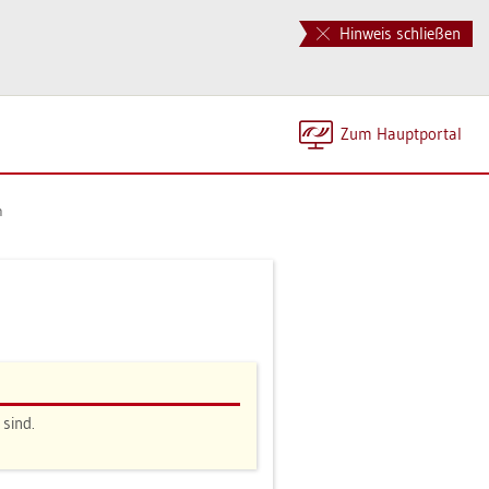
Hinweis schließen
Zum Haupt­por­tal
n
 sind.