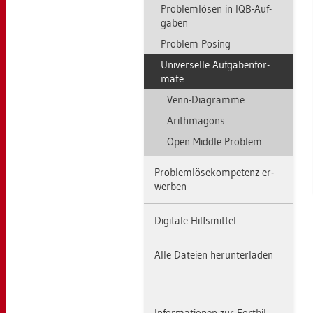
Pro­blem­lö­sen in IQB-Auf­
ga­ben
Pro­blem Po­sing
Uni­ver­sel­le Auf­ga­ben­for­
ma­te
Venn-Dia­gram­me
Arithm­a­gons
Open Midd­le Pro­blem
Pro­blem­lö­se­kom­pe­tenz er­
wer­ben
Di­gi­ta­le Hilfs­mit­tel
Alle Da­tei­en her­un­ter­la­den
In­for­ma­tio­nen zur Fort­bil­