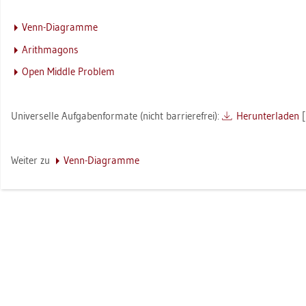
Venn-Dia­gram­me
Arithm­a­gons
Open Midd­le Pro­blem
Uni­ver­sel­le Auf­ga­ben­for­ma­te (nicht bar­rie­re­frei):
Her­un­ter­la­den
[
Wei­ter zu
Venn-Dia­gram­me