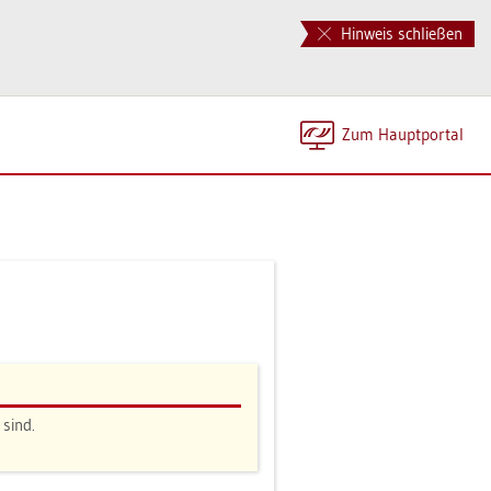
Hinweis schließen
Zum Haupt­por­tal
 sind.