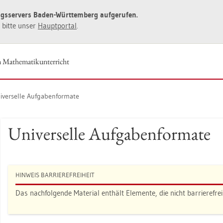
ngs­ser­vers Baden-Würt­tem­berg auf­ge­ru­fen.
ie bitte unser
Haupt­por­tal
.
 Ma­the­ma­tik­un­ter­richt
­ver­sel­le Auf­ga­ben­for­ma­te
Uni­ver­sel­le Auf­ga­ben­for­ma­te
HIN­WEIS BAR­RIE­RE­FREI­HEIT
Das nach­fol­gen­de Ma­te­ri­al ent­hält Ele­men­te, die nicht bar­rie­re­frei