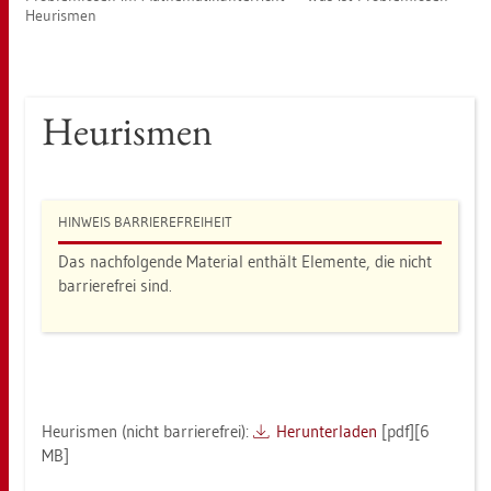
Heu­ris­men
Heu­ris­men
HIN­WEIS BAR­RIE­RE­FREI­HEIT
Das nach­fol­gen­de Ma­te­ri­al ent­hält Ele­men­te, die nicht
bar­rie­re­frei sind.
Heu­ris­men (nicht bar­rie­re­frei):
Her­un­ter­la­den
[pdf][6
MB]