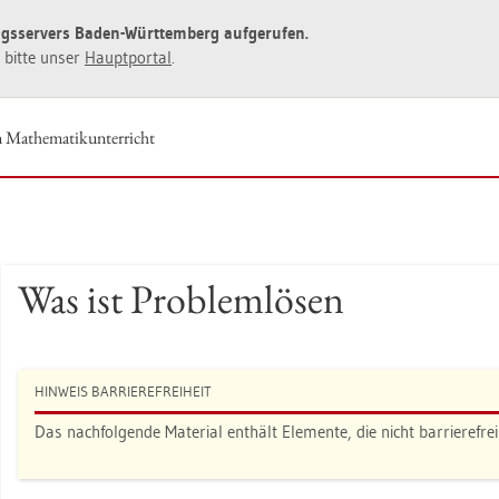
ngs­ser­vers Baden-Würt­tem­berg auf­ge­ru­fen.
ie bitte unser
Haupt­por­tal
.
 Ma­the­ma­tik­un­ter­richt
Was ist Pro­blem­lö­sen
HIN­WEIS BAR­RIE­RE­FREI­HEIT
Das nach­fol­gen­de Ma­te­ri­al ent­hält Ele­men­te, die nicht bar­rie­re­frei