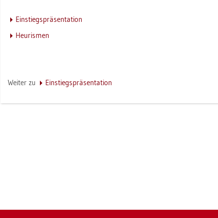
Ein­stiegs­prä­sen­ta­ti­on
Heu­ris­men
Wei­ter zu
Ein­stiegs­prä­sen­ta­ti­on