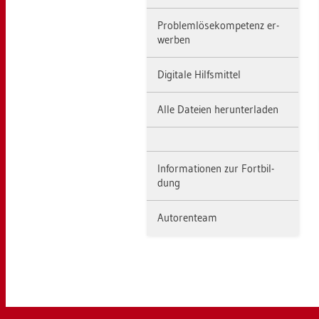
Pro­blem­lö­se­kom­pe­tenz er­
wer­ben
Di­gi­ta­le Hilfs­mit­tel
Alle Da­tei­en her­un­ter­la­den
In­for­ma­tio­nen zur Fort­bil­
dung
Au­to­ren­team