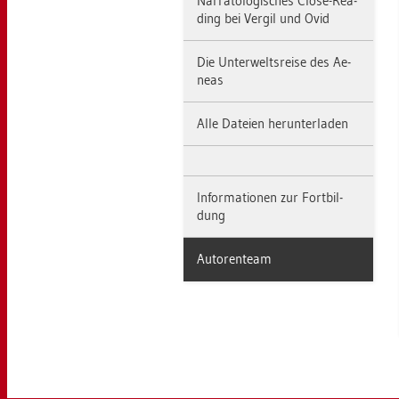
Nar­ra­to­lo­gi­sches Close-Rea­
ding bei Ver­gil und Ovid
Die Un­ter­welts­rei­se des Ae­
ne­as
Alle Da­tei­en her­un­ter­la­den
In­for­ma­tio­nen zur Fort­bil­
dung
Au­to­ren­team