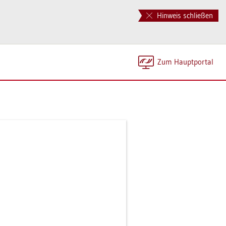
Hinweis schließen
Zum Haupt­por­tal
m