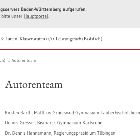
ngs­ser­vers Baden-Würt­tem­berg auf­ge­ru­fen.
ie bitte unser
Haupt­por­tal
.
: La­tein, Klas­sen­stu­fen 11/12 Leis­tungs­fach (Ba­sis­fach)
ach)
Au­to­ren­team
Au­to­ren­team
Kirs­ten Barth, Mat­thi­as-Grü­ne­wald-Gym­na­si­um Tau­ber­bi­schofs­hei
Den­nis Gres­sel, Bis­marck-Gym­na­si­um Karls­ru­he
Dr. Den­nis Han­ne­mann, Re­gie­rungs­prä­si­di­um Tü­bin­gen