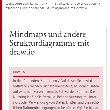
Werk­zeu­ge zum Ler­nen ...
mit Struk­tu­rie­rungs­werk­zeu­gen
Mind­maps und an­de­re Struk­tur­dia­gram­me mit draw.​io
Mind­maps und an­de­re
Struk­tur­dia­gram­me mit
draw.​io
HIN­WEIS
In den fol­gen­den Ma­te­ria­li­en / Auf die­ser Seite wird
Soft­ware / wer­den Diens­te vor­ge­stellt, bei denen Daten
auf ex­ter­nen Ser­vern ver­ar­bei­tet wer­den kön­nen. Die
Nut­zung ist für Sie frei­wil­lig. Bei der Nut­zung im Un­ter­
richt oder Ver­wen­dung von Daten Drit­ter sind die recht­
li­chen Rah­men­be­din­gun­gen zu be­ach­ten. Vgl. Sie hier­zu