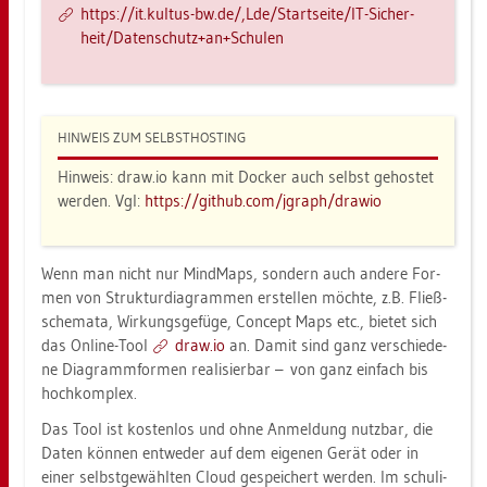
https://​it.​kul­tus-​bw.​de/,Lde/Start­sei­te/IT-Si­cher­
heit/Da­ten­schutz+an+Schu­len
HIN­WEIS ZUM SELBST­HOS­TING
Hin­weis: draw.​io kann mit Do­cker auch selbst ge­hos­tet
wer­den. Vgl:
https://​git­hub.​com/​jgraph/​dra­wio
Wenn man nicht nur Mind­Maps, son­dern auch an­de­re For­
men von Struk­tur­dia­gram­men er­stel­len möch­te, z.B. Fließ­
sche­ma­ta, Wir­kungs­ge­fü­ge, Con­cept Maps etc., bie­tet sich
das On­line-Tool
draw.​io
an. Damit sind ganz ver­schie­de­
ne Dia­gramm­for­men rea­li­sier­bar – von ganz ein­fach bis
hoch­kom­plex.
Das Tool ist kos­ten­los und ohne An­mel­dung nutz­bar, die
Daten kön­nen ent­we­der auf dem ei­ge­nen Gerät oder in
einer selbst­ge­wähl­ten Cloud ge­spei­chert wer­den. Im schu­li­