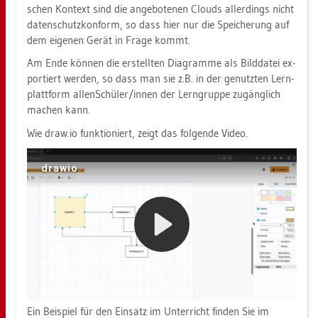
schen Kon­text sind die an­ge­bo­te­nen Clouds al­ler­dings nicht
da­ten­schutz­kon­form, so dass hier nur die Spei­che­rung auf
dem ei­ge­nen Gerät in Frage kommt.
Am Ende kön­nen die er­stell­ten Dia­gram­me als Bild­da­tei ex­
por­tiert wer­den, so dass man sie z.B. in der ge­nutz­ten Lern­
platt­form allen ​​Schü­ler/innen der Lern­grup­pe zu­gäng­lich
ma­chen kann.
Wie draw.​io funk­tio­niert, zeigt das fol­gen­de Video.
Ein Bei­spiel für den Ein­satz im Un­ter­richt fin­den Sie im