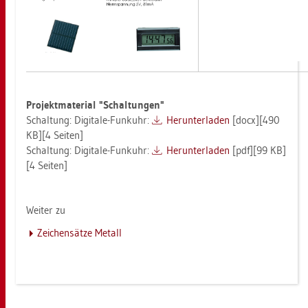
Pro­jekt­ma­te­ri­al "Schal­tun­gen"
Schal­tung: Di­gi­ta­le-Funk­uhr:
Her­un­ter­la­den
[docx][490
KB][4 Sei­ten]
Schal­tung: Di­gi­ta­le-Funk­uhr:
Her­un­ter­la­den
[pdf][99 KB]
[4 Sei­ten]
Wei­ter zu
Zei­chen­sät­ze Me­tall