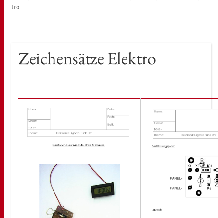
tro
Zei­chen­sät­ze Elek­tro