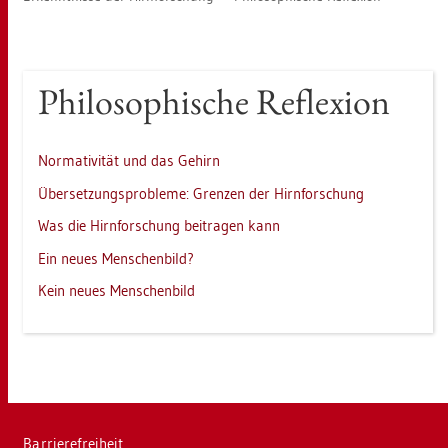
Phi­lo­so­phi­sche Re­fle­xi­on
Nor­ma­ti­vi­tät und das Ge­hirn
Über­set­zungs­pro­ble­me: Gren­zen der Hirn­for­schung
Was die Hirn­for­schung bei­tra­gen kann
Ein neues Men­schen­bild?
Kein neues Men­schen­bild
Bar­rie­re­frei­heit