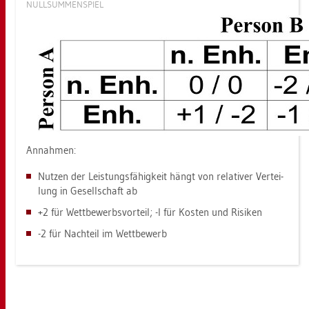
NULL­SUM­MEN­SPIEL
An­nah­men:
Nut­zen der Leis­tungs­fä­hig­keit hängt von re­la­ti­ver Ver­tei­
lung in Ge­sell­schaft ab
+2 für Wett­be­werbs­vor­teil; -l für Kos­ten und Ri­si­ken
-2 für Nach­teil im Wett­be­werb