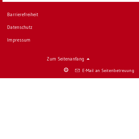
Bar­rie­re­frei­heit
Da­ten­schutz
Im­pres­sum
Zum Sei­ten­an­fang
Co­
E-Mail an Sei­ten­be­treu­ung
py­
right