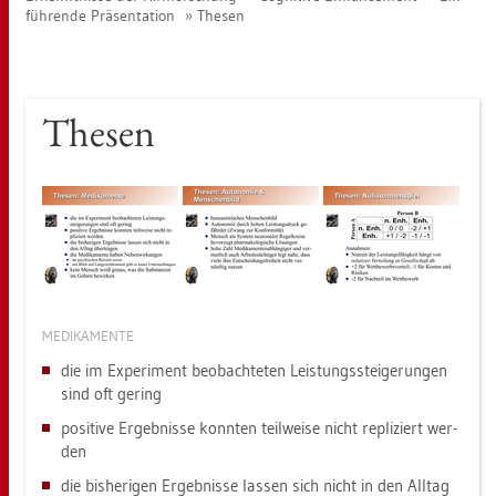
füh­ren­de Prä­sen­ta­ti­on
The­sen
The­sen
ME­DI­KA­MEN­TE
die im Ex­pe­ri­ment be­ob­ach­te­ten Leis­tungs­stei­ge­run­gen
sind oft ge­ring
po­si­ti­ve Er­geb­nis­se konn­ten teil­wei­se nicht re­pli­ziert wer­
den
die bis­he­ri­gen Er­geb­nis­se las­sen sich nicht in den All­tag