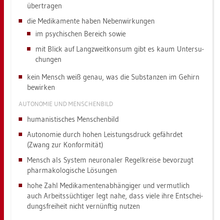
über­tra­gen
die Me­di­ka­men­te haben Ne­ben­wir­kun­gen
im psy­chi­schen Be­reich sowie
mit Blick auf Lang­zweit­kon­sum gibt es kaum Un­ter­su­
chun­gen
kein Mensch weiß genau, was die Sub­stan­zen im Ge­hirn
be­wir­ken
AU­TO­NO­MIE UND MEN­SCHEN­BILD
hu­ma­nis­ti­sches Men­schen­bild
Au­to­no­mie durch hohen Leis­tungs­druck ge­fähr­det
(Zwang zur Kon­for­mi­tät)
Mensch als Sys­tem neu­ro­na­ler Re­gel­krei­se be­vor­zugt
phar­ma­ko­lo­gi­sche Lö­sun­gen
hohe Zahl Me­di­ka­men­ten­ab­hän­gi­ger und ver­mut­lich
auch Ar­beits­süch­ti­ger legt nahe, dass viele ihre Ent­schei­
dungs­frei­heit nicht ver­nünf­tig nut­zen