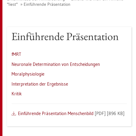
"liest"
Ein­füh­ren­de Prä­sen­ta­ti­on
Ein­füh­ren­de Prä­sen­ta­ti­on
fMRT
Neu­ro­na­le De­ter­mi­na­ti­on von Ent­schei­dun­gen
Mo­ral­phy­sio­lo­gie
In­ter­pre­ta­ti­on der Er­geb­nis­se
Kri­tik
Ein­füh­ren­de Prä­sen­ta­ti­on Men­schen­bild
[PDF] [896 KB]