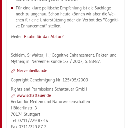
Für eine klare po­li­ti­sche Emp­feh­lung ist die Sach­la­ge
noch zu un­ge­nau. Schon heute kön­nen wir aber die Wei­
chen für eine Un­ter­stüt­zung oder ein Ver­bot des "Co­gni­ti­
ve En­han­ce­ment" stel­len.
Wei­ter:
Rita­lin für das Ab­itur?
Schleim, S; Wal­ter, H.; Co­gni­ti­ve En­han­ce­ment. Fak­ten und
My­then; in: Ner­ven­heil­kun­de 1-2 / 2007, S. 83-87.
Ner­ven­heil­kun­de
Co­py­right-Ge­neh­mi­gung Nr: 125/05/2009
Rights and Per­mis­si­ons Schat­tau­er GmbH
www.​schat­tau­er.​de
Ver­lag für Me­di­zin und Na­tur­wis­sen­schaf­ten
Höl­der­lin­str. 3
70174 Stutt­gart
Tel. 0711/229 87-14
Fax 0711/229 87-7