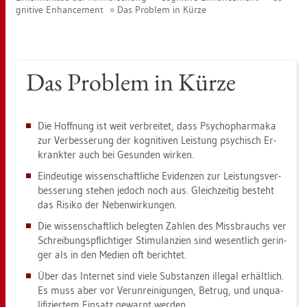
gni­ti­ve En­han­ce­ment
Das Pro­blem in Kürze
Das Pro­blem in Kürze
Die Hoff­nung ist weit ver­brei­tet, dass Psy­cho­phar­ma­ka
zur Ver­bes­se­rung der ko­gni­ti­ven Leis­tung psy­chisch Er­
krank­ter auch bei Ge­sun­den wir­ken.
Ein­deu­ti­ge wis­sen­schaft­li­che Evi­den­zen zur Leis­tungs­ver­
bes­se­rung ste­hen je­doch noch aus. Gleich­zei­tig be­steht
das Ri­si­ko der Ne­ben­wir­kun­gen.
Die wis­sen­schaft­lich be­leg­ten Zah­len des Miss­brauchs ver
Schrei­bungs­pflich­ti­ger Sti­mu­lan­zi­en sind we­sent­lich ge­rin­
ger als in den Me­di­en oft be­rich­tet.
Über das In­ter­net sind viele Sub­stan­zen il­le­gal er­hält­lich.
Es muss aber vor Ver­un­rei­ni­gun­gen, Be­trug, und un­qua­
li­fi­zier­tem Ein­satz ge­warnt wer­den.