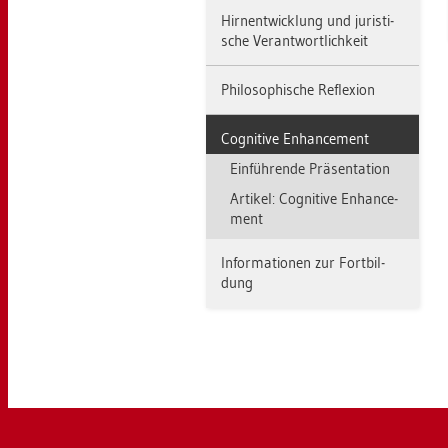
Hirn­ent­wick­lung und ju­ris­ti­
sche Ver­ant­wort­lich­keit
Phi­lo­so­phi­sche Re­fle­xi­on
Co­gni­ti­ve En­han­ce­ment
Ein­füh­ren­de Prä­sen­ta­ti­on
Ar­ti­kel: Co­gni­ti­ve En­han­ce­
ment
In­for­ma­tio­nen zur Fort­bil­
dung