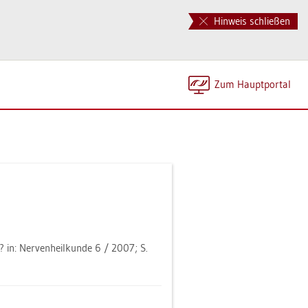
Hinweis schließen
Zum Haupt­por­tal
? in: Ner­ven­heil­kun­de 6 / 2007; S.
]