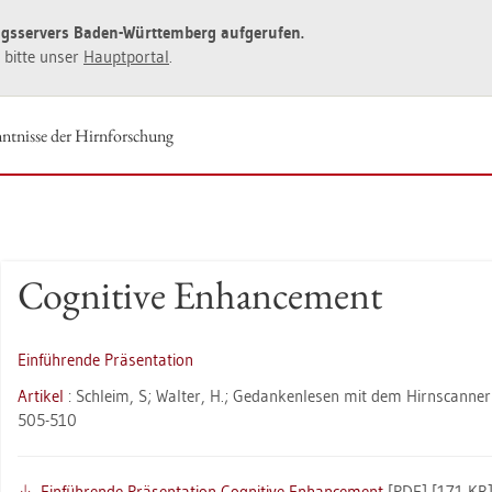
ngs­ser­vers Baden-Würt­tem­berg auf­ge­ru­fen.
ie bitte unser
Haupt­por­tal
.
nt­nis­se der Hirn­for­schung
Co­gni­ti­ve En­han­ce­ment
Ein­füh­ren­de Prä­sen­ta­ti­on
Ar­ti­kel
: Schleim, S; Wal­ter, H.; Ge­dan­ken­le­sen mit dem Hirn­scan­ner
505-510
Ein­füh­ren­de Prä­sen­ta­ti­on Co­gni­ti­ve En­han­ce­ment
[PDF] [171 KB