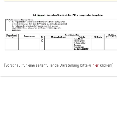
[Vor­schau: für eine sei­ten­fül­len­de Dar­stel­lung bitte
hier
kli­cken!]