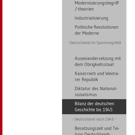
Mo­der­ni­sie­rungs­be­griff
/-theo­ri­en
In­dus­tria­li­sie­rung
Po­li­ti­sche Re­vo­lu­tio­nen
der Mo­der­ne
Deutsch­land im Span­nungs­feld
Aus­ein­an­der­set­zung mit
dem Ob­rig­keits­staat
Kai­ser­reich und Wei­ma­
rer Re­pu­blik
Dik­ta­tur des Na­tio­nal­
so­zia­lis­mus
Bi­lanz der deut­schen
Ge­schich­te bis 1945
Deutsch­land nach 1945
Be­sat­zungs­zeit und Tei­
lung Deutsch­lands