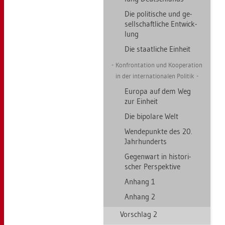
Die po­li­ti­sche und ge­
sell­schaft­li­che Ent­wick­
lung
Die staat­li­che Ein­heit
Kon­fron­ta­ti­on und Ko­ope­ra­ti­on
in der in­ter­na­tio­na­len Po­li­tik
Eu­ro­pa auf dem Weg
zur Ein­heit
Die bi­po­la­re Welt
Wen­de­punk­te des 20.
Jahr­hun­derts
Ge­gen­wart in his­to­ri­
scher Per­spek­ti­ve
An­hang 1
An­hang 2
Vor­schlag 2