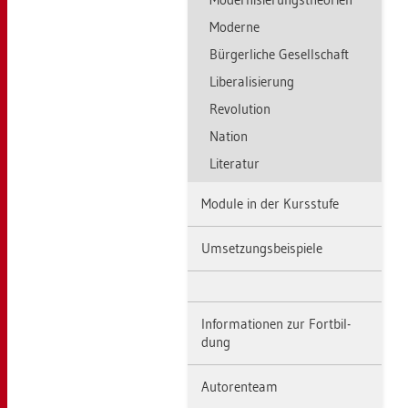
Mo­der­ne
Bür­ger­li­che Ge­sell­schaft
Li­be­ra­li­sie­rung
Re­vo­lu­ti­on
Na­ti­on
Li­te­ra­tur
Mo­du­le in der Kurs­stu­fe
Um­set­zungs­bei­spie­le
In­for­ma­tio­nen zur Fort­bil­
dung
Au­to­ren­team