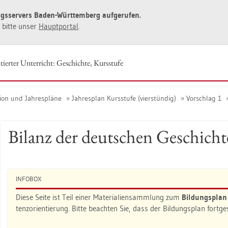
ngs­ser­vers Baden-Würt­tem­berg auf­ge­ru­fen.
ie bitte unser
Haupt­por­tal
.
tier­ter Un­ter­richt: Ge­schich­te, Kurs­stu­fe
ti­on und Jah­res­plä­ne
Jah­res­plan Kurs­stu­fe (vier­stün­dig)
Vor­schlag 1
Bi­lanz der deut­schen Ge­schich­t
IN­FO­BOX
Diese Seite ist Teil einer Ma­te­ria­li­en­samm­lung zum
Bil­dungs­pla
tenz­ori­en­tie­rung. Bitte be­ach­ten Sie, dass der Bil­dungs­plan fort­g