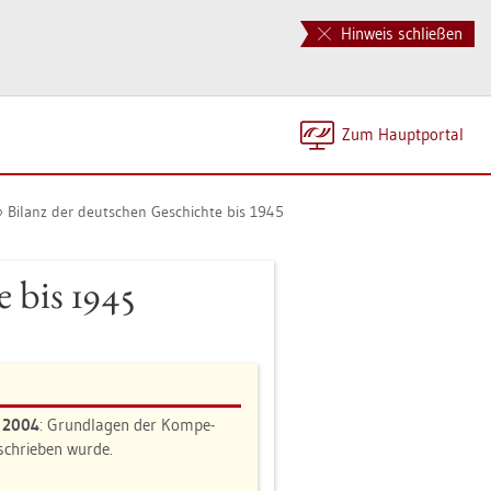
Hinweis schließen
Zum Haupt­por­tal
Bi­lanz der deut­schen Ge­schich­te bis 1945
e bis 1945
n 2004
: Grund­la­gen der Kom­pe­
e­schrie­ben wurde.