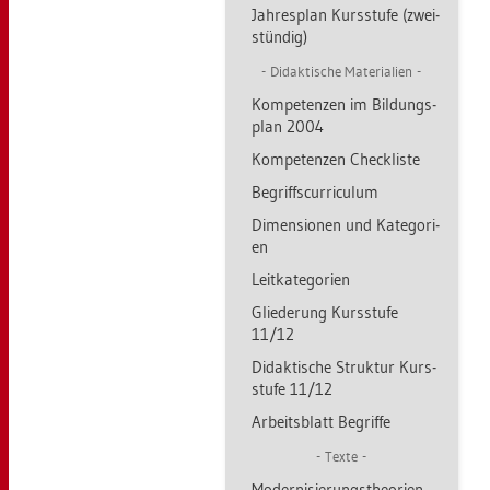
Jah­res­plan Kurs­stu­fe (zwei­
stün­dig)
Di­dak­ti­sche Ma­te­ria­li­en
Kom­pe­ten­zen im Bil­dungs­
plan 2004
Kom­pe­ten­zen Check­lis­te
Be­griff­s­cur­ri­cu­lum
Di­men­sio­nen und Ka­te­go­ri­
en
Leit­ka­te­go­ri­en
Glie­de­rung Kurs­stu­fe
11/12
Di­dak­ti­sche Struk­tur Kurs­
stu­fe 11/12
Ar­beits­blatt Be­grif­fe
Texte
Mo­der­ni­sie­rungs­theo­ri­en