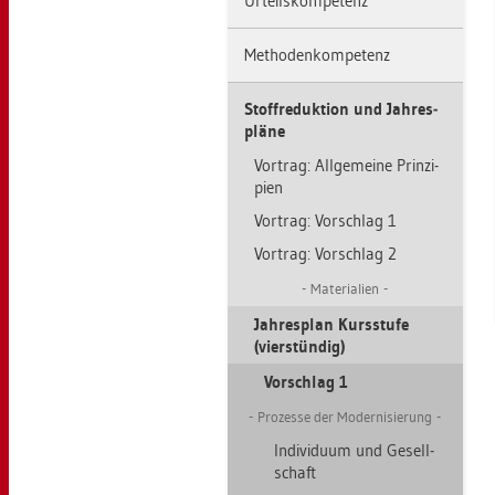
Ur­teils­kom­pe­tenz
Me­tho­den­kom­pe­tenz
Stoff­re­duk­ti­on und Jah­res­
plä­ne
Vor­trag: All­ge­mei­ne Prin­zi­
pi­en
Vor­trag: Vor­schlag 1
Vor­trag: Vor­schlag 2
Ma­te­ria­li­en
Jah­res­plan Kurs­stu­fe
(vier­stün­dig)
Vor­schlag 1
Pro­zes­se der Mo­der­ni­sie­rung
In­di­vi­du­um und Ge­sell­
schaft