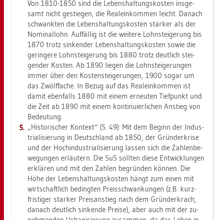
Von 1810-1850 sind die Le­bens­hal­tungs­kos­ten ins­ge­
samt nicht ge­stie­gen, die Re­al­ein­kom­men leicht. Da­nach
schwank­ten die Le­bens­hal­tungs­kos­ten stär­ker als der
No­mi­nal­lohn. Auf­fäl­lig ist die wei­te­re Lohn­stei­ge­rung bis
1870 trotz sin­ken­der Le­bens­hal­tungs­kos­ten sowie die
ge­rin­ge­re Lohn­stei­ge­rung bis 1880 trotz deut­lich stei­
gen­der Kos­ten. Ab 1890 lie­gen die Lohn­stei­ge­run­gen
immer über den Kos­ten­stei­ge­run­gen, 1900 sogar um
das Zwölf­fa­che. In Bezug auf das Re­al­ein­kom­men ist
damit eben­falls 1880 mit einem er­neu­ten Tief­punkt und
die Zeit ab 1890 mit einem kon­ti­nu­ier­li­chen An­stieg von
Be­deu­tung.
„His­to­ri­scher Kon­text“ (S. 49): Mit dem Be­ginn der In­dus­
tria­li­sie­rung in Deutsch­land ab 1850, der Grün­der­kri­se
und der Hoch­in­dus­tria­li­sie­rung las­sen sich die Zah­len­be­
we­gun­gen er­läu­tern. Die SuS soll­ten diese Ent­wick­lun­gen
er­klä­ren und mit den Zah­len be­grün­den kön­nen. Die
Höhe der Le­bens­hal­tungs­kos­ten hängt zum einen mit
wirt­schaft­lich be­ding­ten Preis­schwan­kun­gen (z.B. kurz­
fris­ti­ger star­ker Preis­an­stieg nach dem Grün­der­krach,
da­nach deut­lich sin­ken­de Prei­se), aber auch mit der zu­
neh­men­den Ur­ba­ni­sie­rung zu­sam­men, da das Leben in