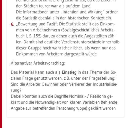
den Städ­ten teu­rer war als auf dem Land.
Die In­for­ma­tio­nen unter „In­ten­ti­on und Wir­kung“ ord­nen
die Sta­tis­tik eben­falls in den his­to­ri­schen Kon­text ein.
„Be­wer­tung und Fazit“: Die Sta­tis­tik stellt das Ein­kom­
men von Ar­beit­neh­mern (So­zi­al­ge­schicht­li­ches Ar­beits­
buch I, S. 155) dar, zu denen auch die An­ge­stell­ten zäh­
len. Damit sind deut­li­che Ver­dienst­un­ter­schie­de in­ner­halb
die­ser Grup­pe noch wahr­schein­li­cher, als wenn nur das
Ein­kom­men von Ar­bei­tern dar­ge­stellt würde.
Al­ter­na­ti­ver Ar­beits­vor­schlag:
Das Ma­te­ri­al kann auch als
Ein­stieg
in das Thema der So­
zia­len Frage ge­nutzt wer­den, z.B. unter der Fra­ge­stel­lung:
Sind die Ar­bei­ter Ge­win­ner oder Ver­lie­rer der In­dus­tria­li­sie­
rung?
Dabei könn­ten auch die Be­grif­fe No­mi­nal- / Re­al­lohn ge­
klärt und die Not­wen­dig­keit von kla­ren Va­ria­blen (feh­len­de
An­ga­be zur be­tref­fen­den Per­so­nen­grup­pe) ge­klärt wer­den.