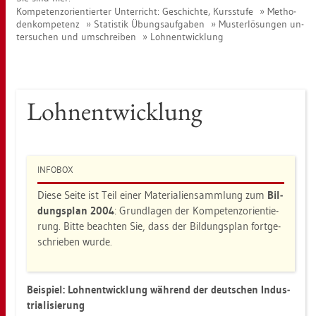
Kom­pe­tenz­ori­en­tier­ter Un­ter­richt: Ge­schich­te, Kurs­stu­fe
Me­tho­
den­kom­pe­tenz
Sta­tis­tik Übungs­auf­ga­ben
Mus­ter­lö­sun­gen un­
ter­su­chen und um­schrei­ben
Lohn­ent­wick­lung
Lohn­ent­wick­lung
IN­FO­BOX
Diese Seite ist Teil einer Ma­te­ria­li­en­samm­lung zum
Bil­
dungs­plan 2004
: Grund­la­gen der Kom­pe­tenz­ori­en­tie­
rung. Bitte be­ach­ten Sie, dass der Bil­dungs­plan fort­ge­
schrie­ben wurde.
Bei­spiel: Lohn­ent­wick­lung wäh­rend der deut­schen In­dus­
tria­li­sie­rung