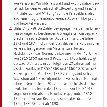
von Va­ria­blen, Va­ria­blen­aus­wahl und –kom­bi­na­ti­on deu­
tet sich bei dem Ar­beits­schritt „Be­wer­tung und Fazit“ an,
mit „In­ten­ti­on und Wir­kung“ soll die Per­spek­ti­ve, also
auch eine mög­li­che ma­ni­pu­lie­ren­de Aus­wahl über­prüft
und be­wer­tet wer­den.
„In­halt“ (S. 49): Die Zah­len­be­we­gun­gen wer­den im Ein­zel­
nen zu un­ge­nau be­schrie­ben (sprung­haf­ter An­stieg, ein­
bre­chen, ra­sche Zu­nah­me), Au­ßer­dem sind die Jahre
1871 und 1874 nicht in der Sta­tis­tik ver­merkt. Sinn­vol­ler
wäre es, hier ge­nau­er am Ma­te­ri­al zu ar­bei­ten:
Nach­dem sich das No­mi­nal­ein­kom­men in den 40 Jah­ren
von 1810-1850 nur um 3 Pro­zent­punk­te er­höht, steigt
die Wachs­tums­ra­te in den fol­gen­den 20 Jah­ren auf mehr
als das Fünf­fa­che (1850-1860 und 1860-1870 um je 8
Pro­zent­punk­te). Von 1870-1880 ver­lang­samt sich das
Wachs­tum auf 5 Pro­zent­punk­te, bevor sich die No­mi­nal­
löh­ne in den nächs­ten 20 Jah­ren um mehr als das Sie­
ben­fa­che und al­lein in den 13 Jah­ren von 1900-1913
sogar um mehr als das Neun­fa­che ge­gen­über 1810-
1850 er­hö­hen. Von Be­deu­tung sind daher die Jahre
1850, 1870/80 und ab 1890.