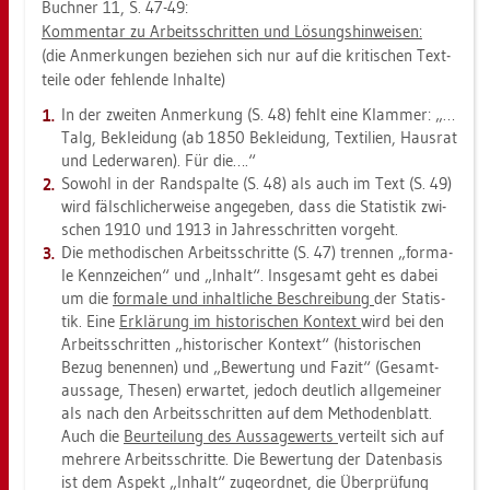
Buch­ner 11, S. 47-49:
Kom­men­tar zu Ar­beits­schrit­ten und Lö­sungs­hin­wei­sen:
(die An­mer­kun­gen be­zie­hen sich nur auf die kri­ti­schen Text­
tei­le oder feh­len­de In­hal­te)
In der zwei­ten An­mer­kung (S. 48) fehlt eine Klam­mer: „…
Talg, Be­klei­dung (ab 1850 Be­klei­dung, Tex­ti­li­en, Haus­rat
und Le­der­wa­ren). Für die….“
So­wohl in der Rand­spal­te (S. 48) als auch im Text (S. 49)
wird fälsch­li­cher­wei­se an­ge­ge­ben, dass die Sta­tis­tik zwi­
schen 1910 und 1913 in Jah­res­schrit­ten vor­geht.
Die me­tho­di­schen Ar­beits­schrit­te (S. 47) tren­nen „for­ma­
le Kenn­zei­chen“ und „In­halt“. Ins­ge­samt geht es dabei
um die
for­ma­le und in­halt­li­che Be­schrei­bung
der Sta­tis­
tik. Eine
Er­klä­rung im his­to­ri­schen Kon­text
wird bei den
Ar­beits­schrit­ten „his­to­ri­scher Kon­text“ (his­to­ri­schen
Bezug be­nen­nen) und „Be­wer­tung und Fazit“ (Ge­samt­
aus­sa­ge, The­sen) er­war­tet, je­doch deut­lich all­ge­mei­ner
als nach den Ar­beits­schrit­ten auf dem Me­tho­den­blatt.
Auch die
Be­ur­tei­lung des Aus­sa­ge­werts
ver­teilt sich auf
meh­re­re Ar­beits­schrit­te. Die Be­wer­tung der Da­ten­ba­sis
ist dem As­pekt „In­halt“ zu­ge­ord­net, die Über­prü­fung