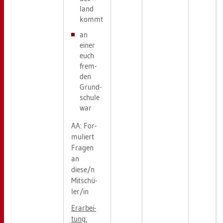
land
kommt
an
einer
euch
frem­
den
Grund­
schu­le
war
AA: For­
mu­liert
Fra­gen
an
diese/n
Mit­schü­
ler/in
Er­ar­bei­
tung: