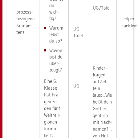
dir
UG/Tafel
prozess­
wich­
tig?
bezogene
Leitper­
Kom­pe­
spektive
Warum
UG
tenz
lebst
Tafel
du so?
Wovon
bist du
über­
Kinder­
zeugt?
fragen
Eine 6.
auf Zet­
UG
Klas­se
teln
hat Fra­
(aus: „Wie
gen zu
heißt dein
den fünf
Gott ei­
Welt­re­li­
gent­lich
gio­nen
mit Nach­
for­mu­
namen?“,
liert;
von Hol­