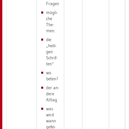
Fra­gen
mög­li­
che
The­
men:
die
„hei­li­
gen
Schrif­
ten“
wo
beten?
der an­
de­re
All­tag
was
wird
wann
ge­fei­