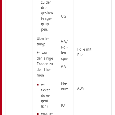
zu den
drei
gro­ßen
UG
Fra­ge­
grup­
pen.
Über­lei­
GA/
tung:
Rol­
Folie mit
Es wur­
len­
Bild
den ei­ni­ge
spiel
Fra­gen zu
GA
den The­
men
Ple­
wie
AB4
num
tickst
du ei­
gent­
PA
lich?
Was ist