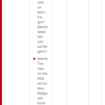
sind
Le­
bens­
fra­
gen?
Wel­che
be­zie­
hen
sich
auf Re­
geln?)
Wel­che
The­
men
im Hin­
blick
auf an­
de­re
Re­li­gio­
nen
könn­