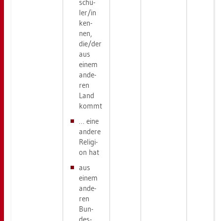
schü­
ler/in
ken­
nen,
die/der
aus
einem
an­de­
ren
Land
kommt
… eine
an­de­re
Re­li­gi­
on hat
aus
einem
an­de­
ren
Bun­
des­