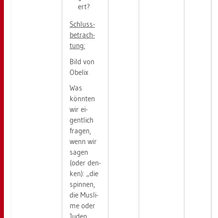
ert?
Schluss­
be­trach­
tung:
Bild von
Obe­lix
Was
könn­ten
wir ei­
gent­lich
fra­gen,
wenn wir
sagen
(oder den­
ken): „die
spin­nen,
die Mus­li­
me oder
Juden