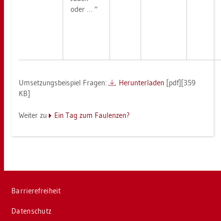
oder … “
Um­set­zungs­bei­spiel Fra­gen:
Her­un­ter­la­den
[pdf][359
KB]
Wei­ter zu
Ein Tag zum Fau­len­zen?
Bar­rie­re­frei­heit
Da­ten­schutz