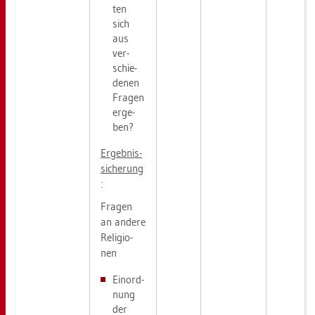
ten
sich
aus
ver­
schie­
de­nen
Fra­gen
er­ge­
ben?
Er­geb­nis­
si­che­rung
:
Fra­gen
an an­de­re
Re­li­gio­
nen
Ein­ord­
nung
der