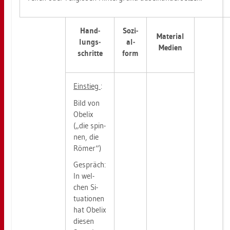
Hand­
So­zi­
Ma­te­ri­al
lungs­
al­
Me­di­en
schrit­te
form
Ein­stieg
:
Bild von
Obe­lix
(„die spin­
nen, die
Römer“)
Ge­spräch:
In wel­
chen Si­
tua­tio­nen
hat Obe­lix
die­sen