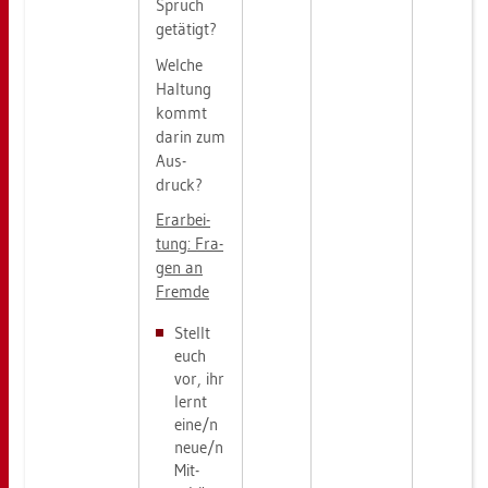
Spruch
ge­tä­tigt?
Wel­che
Hal­tung
kommt
darin zum
Aus­
druck?
Er­ar­bei­
tung: Fra­
gen an
Frem­de
Stellt
euch
vor, ihr
lernt
eine/n
neue/n
Mit­