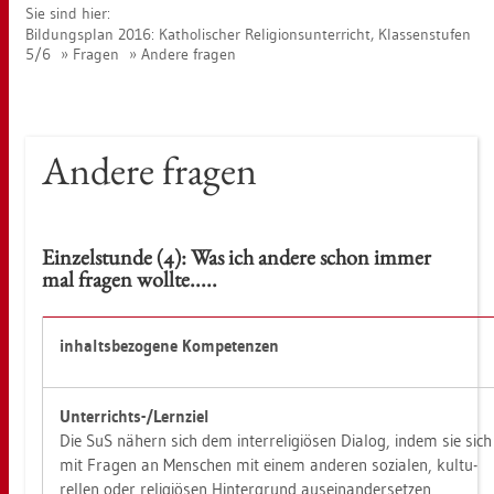
Sie sind hier:
Bil­dungs­plan 2016: Ka­tho­li­scher Re­li­gi­ons­un­ter­richt, Klas­sen­stu­fen
5/6
Fra­gen
An­de­re fra­gen
An­de­re fra­gen
Ein­zel­stun­de (4): Was ich an­de­re schon immer
mal fra­gen woll­te.....
in­halts­be­zo­ge­ne Kom­pe­ten­zen
Un­ter­richts-/Lern­ziel
Die SuS nä­hern sich dem in­ter­re­li­giö­sen Dia­log, indem sie sich
mit Fra­gen an Men­schen mit einem an­de­ren so­zia­len, kul­tu­
rel­len oder re­li­giö­sen Hin­ter­grund aus­ein­an­der­set­zen.