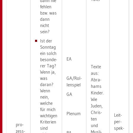
dann nie
feh­len
bzw. was
dann
nicht
sein?
Ist der
Sonn­tag
ein solch
EA
be­son­de­
rer Tag?
Texte
Wenn ja,
aus:
GA/Rol­
was
Abra­
daran?
len­spiel
hams
Wenn
Kin­der.
GA
nein,
Wie
wel­che
Juden,
für mich
Chris­
Ple­num
Leit­
wich­ti­gen
ten
per­
Kri­te­ri­en
pro­
und
sind
spek­
zess­
Mus­li­
PA