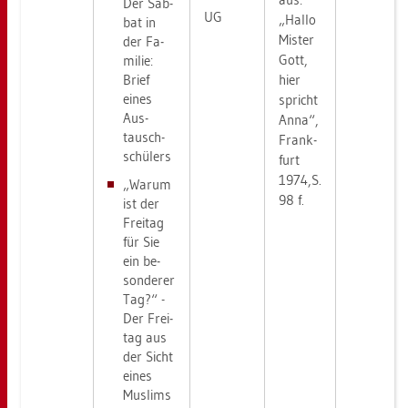
Der Sab­
UG
„Hallo
bat in
Mis­ter
der Fa­
Gott,
mi­lie:
hier
Brief
eines
spricht
Aus­
Anna“,
tausch­
Frank­
schü­lers
furt
1974,S.
„Warum
98 f.
ist der
Frei­tag
für Sie
ein be­
son­de­rer
Tag?“ -
Der Frei­
tag aus
der Sicht
eines
Mus­lims