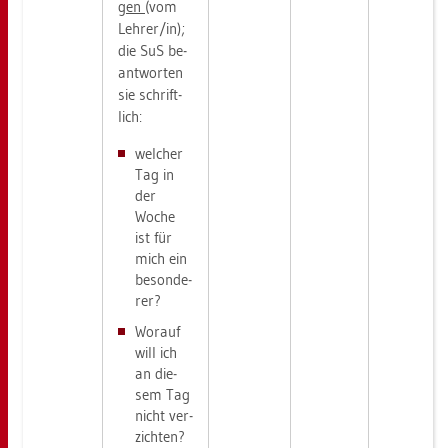
gen
(vom
Leh­rer/in);
die SuS be­
ant­wor­ten
sie schrift­
lich:
wel­cher
Tag in
der
Woche
ist für
mich ein
be­son­de­
rer?
Wor­auf
will ich
an die­
sem Tag
nicht ver­
zich­ten?