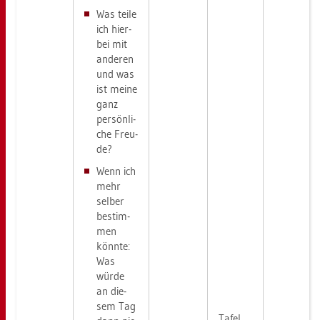
Was teile
ich hier­
bei mit
an­de­ren
und was
ist meine
ganz
per­sön­li­
che Freu­
de?
Wenn ich
mehr
sel­ber
be­stim­
men
könn­te:
Was
würde
an die­
sem Tag
Tafel