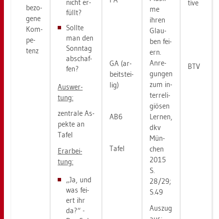
nicht er­
ti­ve
be­zo­
me
füllt?
ge­ne
ihren
Soll­te
Kom­
Glau­
man den
pe­
ben fei­
Sonn­tag
tenz
ern.
ab­schaf­
An­re­
GA (ar­
BTV
fen?
gun­gen
beits­tei­
zum in­
lig)
Aus­wer­
ter­re­li­
tung:
giö­sen
zen­tra­le As­
AB6
Ler­nen,
pek­te an
dkv
Tafel
Mün­
Tafel
chen
Er­ar­bei­
2015
tung:
S.
„Ja, und
28/29;
was fei­
S.49
ert ihr
Aus­zug
da?“ -
aus: