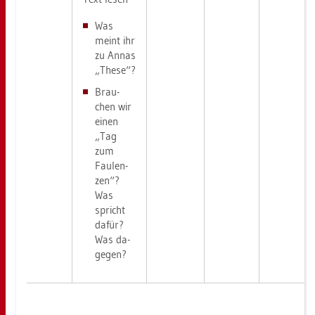
Was
meint ihr
zu Annas
„These“?
Brau­
chen wir
einen
„Tag
zum
Fau­len­
zen“?
Was
spricht
dafür?
Was da­
ge­gen?