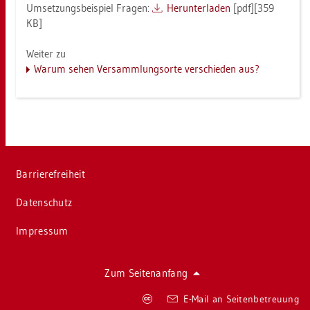
Um­set­zungs­bei­spiel Fra­gen:
Her­un­ter­la­den
[pdf][359
KB]
Wei­ter zu
Warum sehen Ver­samm­lungs­or­te ver­schie­den aus?
Bar­rie­re­frei­heit
Da­ten­schutz
Im­pres­sum
Zum Sei­ten­an­fang
Co­
E-Mail an Sei­ten­be­treu­ung