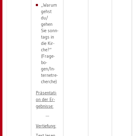
„Warum
gehst
du/
gehen
Sie sonn­
tags in
die Kir­
che?“
(Fra­ge­
bo­
gen/In­
ter­net­re­
cher­che)
Prä­sen­ta­ti­
on der Er­
geb­nis­se:
---
Ver­tie­fung:
Text lesen