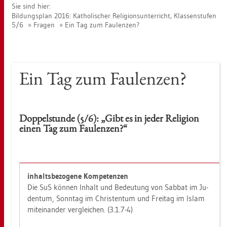
Sie sind hier:
Bil­dungs­plan 2016: Ka­tho­li­scher Re­li­gi­ons­un­ter­richt, Klas­sen­stu­fen
5/6
Fra­gen
Ein Tag zum Fau­len­zen?
Ein Tag zum Fau­len­zen?
Dop­pel­stun­de (5/6): „Gibt es in jeder Re­li­gi­on
einen Tag zum Fau­len­zen?“
in­halts­be­zo­ge­ne Kom­pe­ten­zen
Die SuS kön­nen In­halt und Be­deu­tung von Sab­bat im Ju­
den­tum, Sonn­tag im Chris­ten­tum und Frei­tag im Islam
mit­ein­an­der ver­glei­chen. (3.1.7-4)