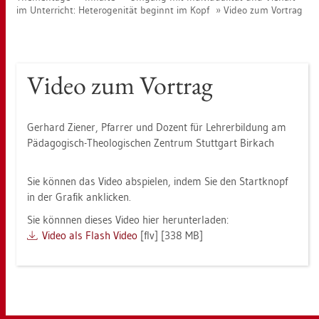
im Un­ter­richt: He­te­ro­ge­ni­tät be­ginnt im Kopf
Video zum Vor­trag
Video zum Vor­trag
Ger­hard Zie­ner, Pfar­rer und Do­zent für Leh­rer­bil­dung am
Päd­ago­gisch-Theo­lo­gi­schen Zen­trum Stutt­gart Bir­kach
Sie kön­nen das Video ab­spie­len, indem Sie den Start­knopf
in der Gra­fik an­kli­cken.
Sie könn­nen die­ses Video hier her­un­ter­la­den:
Video als Flash Video
[flv] [338 MB]