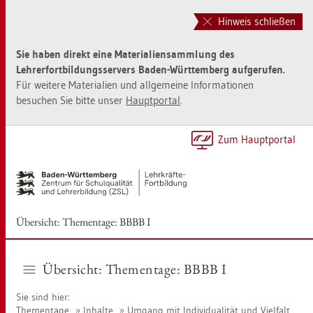
Zur
Zum
Haupt­
Sei­
Hinweis schließen
na­
ten­
vi­
in­
Sie haben direkt eine Materialiensammlung des
ga­
halt
Lehrerfortbildungsservers Baden-Württemberg aufgerufen.
ti­
sprin­
Für weitere Materialien und allgemeine Informationen
on
gen
besuchen Sie bitte unser
Hauptportal
.
sprin­
[Alt]+
gen
[1]
[Alt]+
Zum Haupt­por­tal
[0]
Über­sicht: The­men­ta­ge: BBBB I
Über­sicht: The­men­ta­ge: BBBB I
Sie sind hier:
The­men­ta­ge
In­hal­te
Um­gang mit In­di­vi­dua­li­tät und Viel­falt