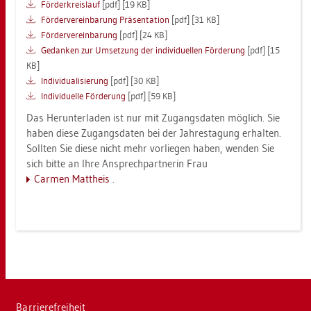
För­der­kreis­lauf
[pdf] [19 KB]
För­der­ver­ein­ba­rung Prä­sen­ta­ti­on
[pdf] [31 KB]
För­der­ver­ein­ba­rung
[pdf] [24 KB]
Ge­dan­ken zur Um­set­zung der in­di­vi­du­el­len För­de­rung
[pdf] [15
KB]
In­di­vi­dua­li­sie­rung
[pdf] [30 KB]
In­di­vi­du­el­le För­de­rung
[pdf] [59 KB]
Das Her­un­ter­la­den ist nur mit Zu­gangs­da­ten mög­lich. Sie
haben diese Zu­gangs­da­ten bei der Jah­res­ta­gung er­hal­ten.
Soll­ten Sie diese nicht mehr vor­lie­gen haben, wen­den Sie
sich bitte an Ihre An­sprech­part­ne­rin
Frau
Car­men Matt­heis
.
Bar­rie­re­frei­heit