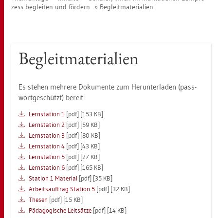
zess be­glei­ten und för­dern
Be­gleit­ma­te­ria­li­en
Be­gleit­ma­te­ria­li­en
Es ste­hen meh­re­re Do­ku­men­te zum Her­un­ter­la­den (pass­
wort­ge­schützt) be­reit:
Lern­sta­ti­on 1
[pdf] [153 KB]
Lern­sta­ti­on 2
[pdf] [59 KB]
Lern­sta­ti­on 3
[pdf] [80 KB]
Lern­sta­ti­on 4
[pdf] [43 KB]
Lern­sta­ti­on 5
[pdf] [27 KB]
Lern­sta­ti­on 6
[pdf] [165 KB]
Sta­ti­on 1 Ma­te­ri­al
[pdf] [35 KB]
Ar­beits­auf­trag Sta­ti­on 5
[pdf] [32 KB]
The­sen
[pdf] [15 KB]
Päd­ago­gi­sche Leit­sät­ze
[pdf] [14 KB]