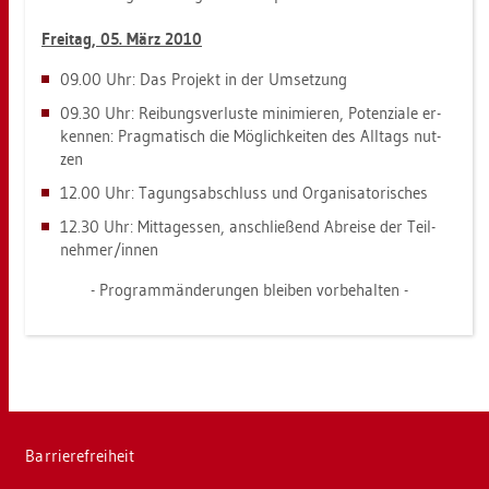
Frei­tag, 05. März 2010
09.00 Uhr: Das Pro­jekt in der Um­set­zung
09.30 Uhr: Rei­bungs­ver­lus­te mi­ni­mie­ren, Po­ten­zia­le er­
ken­nen: Prag­ma­tisch die Mög­lich­kei­ten des All­tags nut­
zen
12.00 Uhr: Ta­gungs­ab­schluss und Or­ga­ni­sa­to­ri­sches
12.30 Uhr: Mit­tag­es­sen, an­schlie­ßend Ab­rei­se der Teil­
neh­mer/innen
- Pro­gramm­än­de­run­gen blei­ben vor­be­hal­ten -
Bar­rie­re­frei­heit