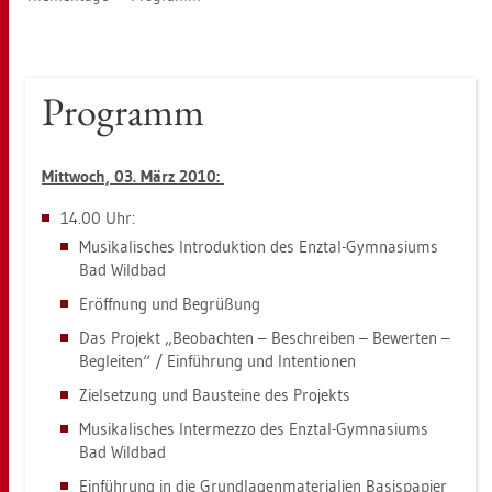
Pro­gramm
Mitt­woch, 03. März 2010:
14.00 Uhr:
Mu­si­ka­li­sches In­tro­duk­ti­on des Enz­tal-Gym­na­si­ums
Bad Wild­bad
Er­öff­nung und Be­grü­ßung
Das Pro­jekt „Be­ob­ach­ten – Be­schrei­ben – Be­wer­ten –
Be­glei­ten“ / Ein­füh­rung und In­ten­tio­nen
Ziel­set­zung und Bau­stei­ne des Pro­jekts
Mu­si­ka­li­sches In­ter­mez­zo des Enz­tal-Gym­na­si­ums
Bad Wild­bad
Ein­füh­rung in die Grund­la­gen­ma­te­ria­li­en Ba­sis­pa­pier