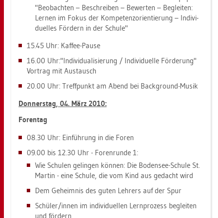
"Be­ob­ach­ten – Be­schrei­ben – Be­wer­ten – Be­glei­ten:
Ler­nen im Fokus der Kom­pe­tenz­ori­en­tie­rung – In­di­vi­
du­el­les För­dern in der Schu­le"
15.45 Uhr: Kaf­fee-Pause
16.00 Uhr:"In­di­vi­dua­li­sie­rung / In­di­vi­du­el­le För­de­rung"
Vor­trag mit Aus­tausch
20.00 Uhr: Treff­punkt am Abend bei Back­ground-Musik
Don­ners­tag, 04. März 2010:
Fo­ren­tag
08.30 Uhr: Ein­füh­rung in die Foren
09.00 bis 12.30 Uhr - Fo­ren­run­de 1:
Wie Schu­len ge­lin­gen kön­nen: Die Bo­den­see-Schu­le St.
Mar­tin - eine Schu­le, die vom Kind aus ge­dacht wird
Dem Ge­heim­nis des guten Leh­rers auf der Spur
Schü­ler/innen im in­di­vi­du­el­len Lern­pro­zess be­glei­ten
und för­dern