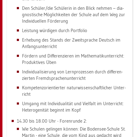
Den Schü­ler/die Schü­le­rin in den Blick neh­men – dia­
gnos­ti­sche Mög­lich­kei­ten der Schu­le auf dem Weg zur
In­di­vi­du­el­len För­de­rung
Leis­tung wür­di­gen durch Port­fo­lio
Er­he­bung des Stands der Zweit­spra­che Deutsch im
An­fangs­un­ter­richt
För­dern und Dif­fe­ren­zie­ren im Ma­the­ma­tik­un­ter­richt:
Pro­duk­ti­ves Üben
In­di­vi­dua­li­sie­rung von Lern­pro­zes­sen durch dif­fe­ren­
zier­ten Fremd­spra­chen­un­ter­richt
Kom­pe­tenz­ori­en­tier­ter na­tur­wis­sen­schaft­li­cher Un­ter­
richt
Um­gang mit In­di­vi­dua­li­tät und Viel­falt im Un­ter­richt:
He­te­ro­ge­ni­tät be­ginnt im Kopf
14.30 bis 18.00 Uhr - Fo­ren­run­de 2:
Wie Schu­len ge­lin­gen kön­nen: Die Bo­den­see-Schu­le St.
Mar­tin - eine Schu­le, die vom Kind aus ge­dacht wird