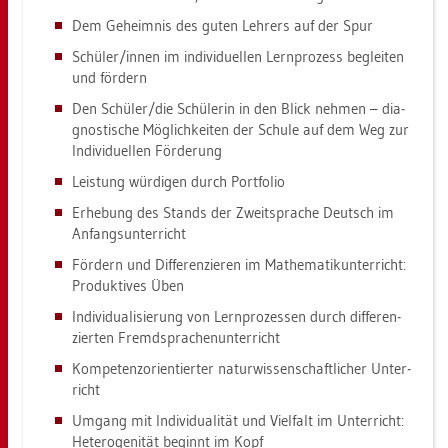
Dem Ge­heim­nis des guten Leh­rers auf der Spur
Schü­ler/innen im in­di­vi­du­el­len Lern­pro­zess be­glei­ten
und för­dern
Den Schü­ler/die Schü­le­rin in den Blick neh­men – dia­
gnos­ti­sche Mög­lich­kei­ten der Schu­le auf dem Weg zur
In­di­vi­du­el­len För­de­rung
Leis­tung wür­di­gen durch Port­fo­lio
Er­he­bung des Stands der Zweit­spra­che Deutsch im
An­fangs­un­ter­richt
För­dern und Dif­fe­ren­zie­ren im Ma­the­ma­tik­un­ter­richt:
Pro­duk­ti­ves Üben
In­di­vi­dua­li­sie­rung von Lern­pro­zes­sen durch dif­fe­ren­
zier­ten Fremd­spra­chen­un­ter­richt
Kom­pe­tenz­ori­en­tier­ter na­tur­wis­sen­schaft­li­cher Un­ter­
richt
Um­gang mit In­di­vi­dua­li­tät und Viel­falt im Un­ter­richt:
He­te­ro­ge­ni­tät be­ginnt im Kopf