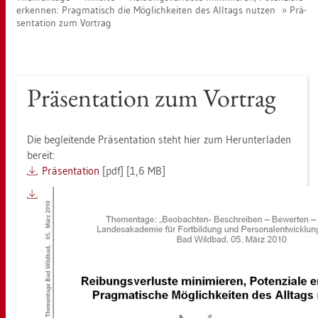
er­ken­nen: Prag­ma­tisch die Mög­lich­kei­ten des All­tags nut­zen
Prä­
sen­ta­ti­on zum Vor­trag
Prä­sen­ta­ti­on zum Vor­trag
Die be­glei­ten­de Prä­sen­ta­ti­on steht hier zum Her­un­ter­la­den
be­reit:
Prä­sen­ta­ti­on
[pdf] [1,6 MB]