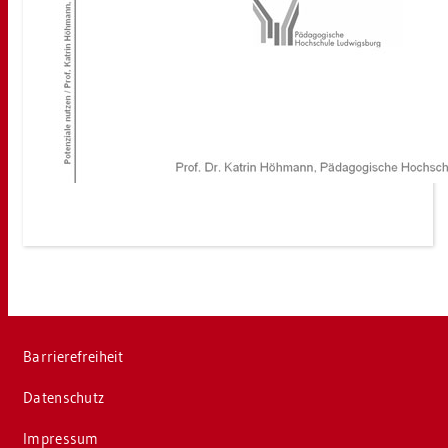
Bar­rie­re­frei­heit
Da­ten­schutz
Im­pres­sum