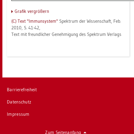
Gra­fik ver­grö­ßern
(C) Text "Im­mun­sys­tem"
Spek­trum der Wis­sen­schaft, Feb.
2010, S. 41-42,
Text mit freund­li­cher Ge­neh­mi­gung des Spek­trum Ver­lags
Bar­rie­re­frei­heit
Da­ten­schutz
Im­pres­sum
Zum Sei­ten­an­fang