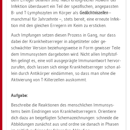
In­fek­ti­on über­dau­ert ein Teil der spe­zi­fi­schen, an­ge­pass­ten
B- und T-Lym­pho­zy­ten im Kör­per als
Ge­dächt­nis­zel­len
–
manch­mal für Jahr­zehn­te –, stets be­reit, eine er­neu­te In­fek­
ti­on mit den glei­chen Er­re­gern im Keim zu er­sti­cken.
Auch Imp­fun­gen set­zen die­sen Pro­zess in Gang, nur dass
dabei der Krank­heits­er­re­ger in ab­ge­tö­te­ter oder ge­
schwäch­ter Ver­si­on be­zie­hungs­wei­se in Form ge­wis­ser Teile
dem Im­mun­sys­tem dar­ge­bo­ten wird. Nicht allen Impf­stof­
fen ge­lingt es, eine voll aus­ge­präg­te Im­mun­ant­wort her­vor­
zu­ru­fen, doch las­sen sich ei­ni­ge Krank­heits­er­re­ger schon al­
lein durch An­ti­kör­per ein­däm­men, so dass man ohne die
Ak­ti­vie­rung von T-Kil­ler­zel­len aus­kommt.
Auf­ga­be:
Be­schrei­be die Re­ak­tio­nen des mensch­li­chen Im­mun­sys­
tems beim Ein­drin­gen von Krank­heits­er­re­gern. Ori­en­tie­re
dich dazu an bei­ge­füg­ten Sche­ma­zeich­nun­gen: schnei­de die
Ab­bil­dun­gen zu­nächst aus und ordne sie da­nach in Pha­sen