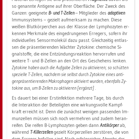
so ge­nann­te An­ti­ge­ne auf ihrer Ober­flä­che. Der Zweck des
Gan­zen: ge­eig­ne­te
B- und T-Zel­len
– Mit­glie­der des
ad­ap­ti­ven
Im­mun­sys­tems – ge­zielt auf­merk­sam zu ma­chen. Diese
wei­ßen Blut­kör­per­chen aus der Klas­se der Lym­pho­zy­ten er­
ken­nen Merk­ma­le des ein­ge­drun­ge­nen Er­re­gers, so­fern ihr
in­di­vi­du­el­les Sen­sor­mo­le­kül dazu passt. Gleich­zei­tig ent­las­
sen die prä­sen­tie­ren­den Wäch­ter Zy­to­ki­ne: che­mi­sche Si­
gnal­stof­fe, die eine Ent­zün­dungs­re­ak­ti­on her­vor­ru­fen und
wei­te­re T- und B-Zel­len an den Ort des Ge­sche­hens len­ken.
Zy­to­ki­ne haben auch die Auf­ga­be Zel­len zu ak­ti­vie­ren; so schüt­ten
spe­zi­el­le T-Zel­len, nach­dem sie selbst durch Zy­to­ki­ne eines an­ti­
gen­prä­sen­tie­ren­den Ma­kro­pha­gen ak­ti­viert wur­den, eben­falls Zy­
to­ki­ne aus, um B-Zel­len zu ak­ti­vie­ren [er­gänzt]
.
Es dau­ert bei einer Erst­in­fek­ti­on meh­re­re Tage, bis durch
die In­ter­ak­ti­on der Be­tei­lig­ten eine wir­kungs­vol­le Kampf­
kraft er­reicht ist. Denn die zu­nächst we­ni­gen pas­sen­den Im­
mun­zel­len müs­sen sich noch ver­meh­ren und zudem her­an­
rei­fen. Die rei­fen B-Lym­pho­zy­ten geben dann
An­ti­kör­per
ab,
wäh­rend
T-Kil­ler­zel­len
ge­zielt Kör­per­zel­len zer­stö­ren, die von
dem Er­re­ger be­fal­len sind. Nach er­folg­rei­cher Ab­wehr der