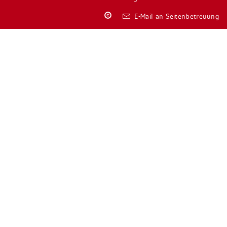
Co­
E-Mail an Sei­ten­be­treu­ung
py­
right