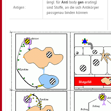
(engl. für
Anti
body
gen
era­ting)
An­ti­gen
:
sind Stof­fe, an die sich An­ti­kör­per
pass­ge­nau bin­den kön­nen