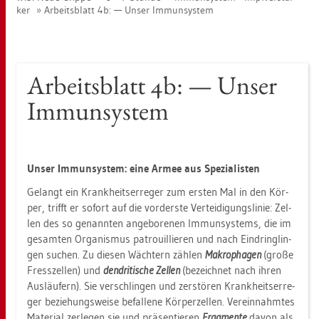
ker
Ar­beits­blatt 4b: — Unser Im­mun­sys­tem
Ar­beits­blatt 4b: — Unser
Im­mun­sys­tem
Unser Im­mun­sys­tem: eine Armee aus Spe­zia­lis­ten
Ge­langt ein Krank­heits­er­re­ger zum ers­ten Mal in den Kör­
per, trifft er so­fort auf die vor­ders­te Ver­tei­di­gungs­li­nie: Zel­
len des so ge­nann­ten an­ge­bo­re­nen Im­mun­sys­tems, die im
ge­sam­ten Or­ga­nis­mus pa­trouil­lie­ren und nach Ein­dring­lin­
gen su­chen. Zu die­sen Wäch­tern zäh­len
Ma­kro­pha­gen
(große
Fress­zel­len) und
den­dri­ti­sche Zel­len
(be­zeich­net nach ihren
Aus­läu­fern). Sie ver­schlin­gen und zer­stö­ren Krank­heits­er­re­
ger be­zie­hungs­wei­se be­fal­le­ne Kör­per­zel­len. Ver­ein­nahm­tes
Ma­te­ri­al zer­le­gen sie und prä­sen­tie­ren
Frag­men­te
davon als