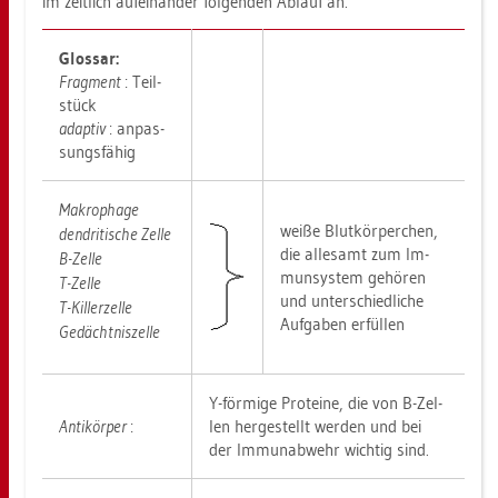
im zeit­lich auf­ein­an­der fol­gen­den Ab­lauf an.
Glos­sar:
Frag­ment
: Teil­
stück
ad­ap­tiv
: an­pas­
sungs­fä­hig
Ma­kro­pha­ge
weiße Blut­kör­per­chen,
den­dri­ti­sche Zelle
die al­le­samt zum Im­
B-Zelle
mun­sys­tem ge­hö­ren
T-Zelle
und un­ter­schied­li­che
T-Kil­ler­zel­le
Auf­ga­ben er­fül­len
Ge­dächt­nis­zel­le
Y-för­mi­ge Pro­te­ine, die von B-Zel­
An­ti­kör­per
:
len her­ge­stellt wer­den und bei
der Im­mun­ab­wehr wich­tig sind.