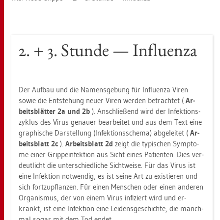
2. + 3. Stun­de — In­flu­en­za
Der Auf­bau und die Na­mens­ge­bung für In­flu­en­za Viren
sowie die Ent­ste­hung neuer Viren wer­den be­trach­tet (
Ar­
beits­blät­ter 2a und 2b
). An­schlie­ßend wird der In­fek­ti­ons­
zy­klus des Virus ge­nau­er be­ar­bei­tet und aus dem Text eine
gra­phi­sche Dar­stel­lung (In­fek­ti­ons­sche­ma) ab­ge­lei­tet (
Ar­
beits­blatt 2c
).
Ar­beits­blatt 2d
zeigt die ty­pi­schen Sym­pto­
me einer Grip­pein­fek­ti­on aus Sicht eines Pa­ti­en­ten. Dies ver­
deut­licht die un­ter­schied­li­che Sicht­wei­se. Für das Virus ist
eine In­fek­ti­on not­wen­dig, es ist seine Art zu exis­tie­ren und
sich fort­zu­pflan­zen. Für einen Men­schen oder einen an­de­ren
Or­ga­nis­mus, der von einem Virus in­fi­ziert wird und er­
krankt, ist eine In­fek­ti­on eine Lei­dens­ge­schich­te, die manch­
mal sogar mit dem Tod endet.