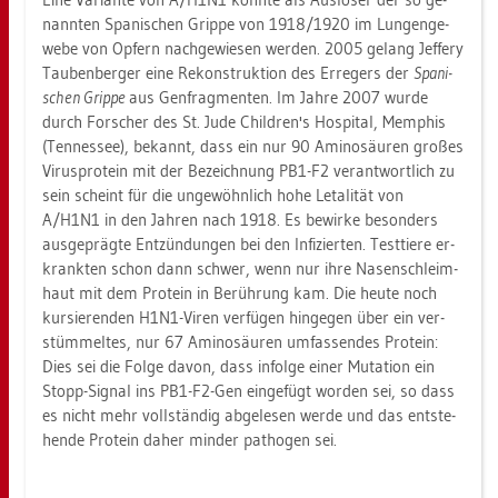
nann­ten Spa­ni­schen Grip­pe von 1918/1920 im Lun­gen­ge­
we­be von Op­fern nach­ge­wie­sen wer­den. 2005 ge­lang Jef­fe­ry
Tau­ben­ber­ger eine Re­kon­struk­ti­on des Er­re­gers der
Spa­ni­
schen Grip­pe
aus Gen­frag­men­ten. Im Jahre 2007 wurde
durch For­scher des St. Jude Child­ren's Hos­pi­tal, Mem­phis
(Ten­nes­see), be­kannt, dass ein nur 90 Ami­no­säu­ren gro­ßes
Vi­rus­pro­te­in mit der Be­zeich­nung PB1-F2 ver­ant­wort­lich zu
sein scheint für die un­ge­wöhn­lich hohe Le­ta­li­tät von
A/H1N1 in den Jah­ren nach 1918. Es be­wir­ke be­son­ders
aus­ge­präg­te Ent­zün­dun­gen bei den In­fi­zier­ten. Test­tie­re er­
krank­ten schon dann schwer, wenn nur ihre Na­sen­schleim­
haut mit dem Pro­te­in in Be­rüh­rung kam. Die heute noch
kur­sie­ren­den H1N1-Viren ver­fü­gen hin­ge­gen über ein ver­
stüm­mel­tes, nur 67 Ami­no­säu­ren um­fas­sen­des Pro­te­in:
Dies sei die Folge davon, dass in­fol­ge einer Mu­ta­ti­on ein
Stopp-Si­gnal ins PB1-F2-Gen ein­ge­fügt wor­den sei, so dass
es nicht mehr voll­stän­dig ab­ge­le­sen werde und das ent­ste­
hen­de Pro­te­in daher min­der pa­tho­gen sei.