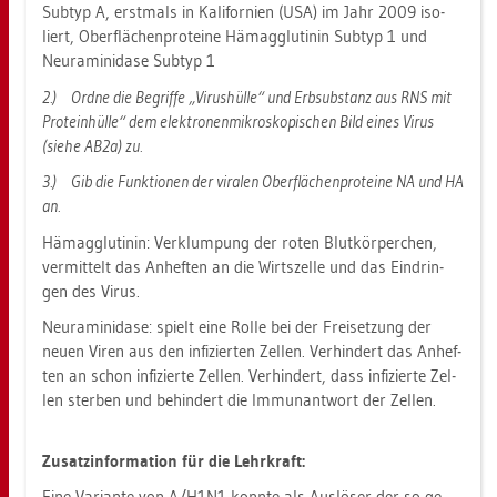
Sub­typ A, erst­mals in Ka­li­for­ni­en (USA) im Jahr 2009 iso­
liert, Ober­flä­chen­pro­te­ine Häm­ag­g­luti­nin Sub­typ 1 und
Neur­ami­ni­da­se Sub­typ 1
2.)
Ordne die Be­grif­fe „Vi­rus­hül­le“ und Erb­sub­stanz aus RNS mit
Pro­te­in­hül­le“ dem elek­tro­nen­mi­kro­sko­pi­schen Bild eines Virus
(siehe AB2a) zu.
3.)
Gib die Funk­tio­nen der vi­ra­len Ober­flä­chen­pro­te­ine NA und HA
an.
Häm­ag­g­luti­nin: Ver­klum­pung der roten Blut­kör­per­chen,
ver­mit­telt das An­hef­ten an die Wirts­zel­le und das Ein­drin­
gen des Virus.
Neur­ami­ni­da­se: spielt eine Rolle bei der Frei­set­zung der
neuen Viren aus den in­fi­zier­ten Zel­len. Ver­hin­dert das An­hef­
ten an schon in­fi­zier­te Zel­len. Ver­hin­dert, dass in­fi­zier­te Zel­
len ster­ben und be­hin­dert die Im­mun­ant­wort der Zel­len.
Zu­satz­in­for­ma­ti­on für die Lehr­kraft:
Eine Va­ri­an­te von A/H1N1 konn­te als Aus­lö­ser der so ge­