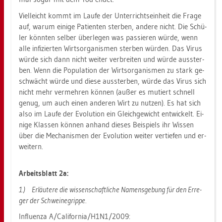
Viel­leicht kommt im Laufe der Un­ter­richts­ein­heit die Frage
auf, warum ei­ni­ge Pa­ti­en­ten ster­ben, an­de­re nicht. Die Schü­
ler könn­ten sel­ber über­le­gen was pas­sie­ren würde, wenn
alle in­fi­zier­ten Wirts­or­ga­nis­men ster­ben wür­den. Das Virus
würde sich dann nicht wei­ter ver­brei­ten und würde aus­ster­
ben. Wenn die Po­pu­la­ti­on der Wirts­or­ga­nis­men zu stark ge­
schwächt würde und diese aus­ster­ben, würde das Virus sich
nicht mehr ver­meh­ren kön­nen (außer es mu­tiert schnell
genug, um auch einen an­de­ren Wirt zu nut­zen). Es hat sich
also im Laufe der Evo­lu­ti­on ein Gleich­ge­wicht ent­wi­ckelt. Ei­
ni­ge Klas­sen kön­nen an­hand die­ses Bei­spiels ihr Wis­sen
über die Me­cha­nis­men der Evo­lu­ti­on wei­ter ver­tie­fen und er­
wei­tern.
Ar­beits­blatt 2a:
1.)
Er­läu­te­re die wis­sen­schaft­li­che Na­mens­ge­bung für den Er­re­
ger der Schwei­ne­grip­pe.
In­flu­en­za A/Ca­li­for­nia/H1N1/2009: