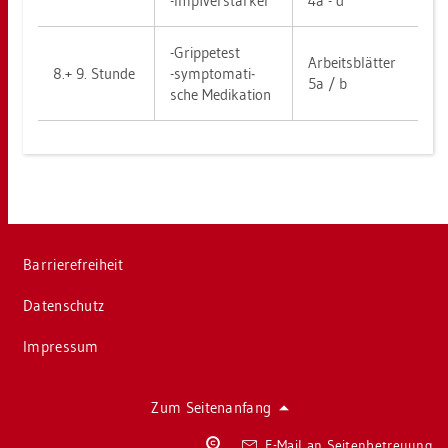
-Impf­ver­stär­ker
4a - d
-Grip­pe­test
Ar­beits­blät­ter
8.+ 9. Stun­de
-sym­pto­ma­ti­
5a / b
sche Me­di­ka­ti­on
Bar­rie­re­frei­heit
Da­ten­schutz
Im­pres­sum
Zum Sei­ten­an­fang
Co­
E-Mail an Sei­ten­be­treu­ung