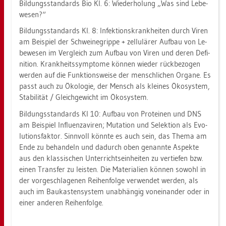
Bil­dungs­stan­dards Bio Kl. 6: Wie­der­ho­lung „Was sind Le­be­
we­sen?“
Bil­dungs­stan­dards Kl. 8: In­fek­ti­ons­krank­hei­ten durch Viren
am Bei­spiel der Schwei­ne­grip­pe + zel­lu­lä­rer Auf­bau von Le­
be­we­sen im Ver­gleich zum Auf­bau von Viren und deren De­fi­
ni­ti­on. Krank­heits­sym­pto­me kön­nen wie­der rück­be­zo­gen
wer­den auf die Funk­ti­ons­wei­se der mensch­li­chen Or­ga­ne. Es
passt auch zu Öko­lo­gie, der Mensch als klei­nes Öko­sys­tem,
Sta­bi­li­tät / Gleich­ge­wicht im Öko­sys­tem.
Bil­dungs­stan­dards Kl 10: Auf­bau von Pro­te­inen und DNS
am Bei­spiel In­flu­en­za­vi­ren; Mu­ta­ti­on und Se­lek­ti­on als Evo­
lu­ti­ons­fak­tor. Sinn­voll könn­te es auch sein, das Thema am
Ende zu be­han­deln und da­durch oben ge­nann­te As­pek­te
aus den klas­si­schen Un­ter­richts­ein­hei­ten zu ver­tie­fen bzw.
einen Trans­fer zu leis­ten. Die Ma­te­ria­li­en kön­nen so­wohl in
der vor­ge­schla­ge­nen Rei­hen­fol­ge ver­wen­det wer­den, als
auch im Bau­kas­ten­sys­tem un­ab­hän­gig von­ein­an­der oder in
einer an­de­ren Rei­hen­fol­ge.