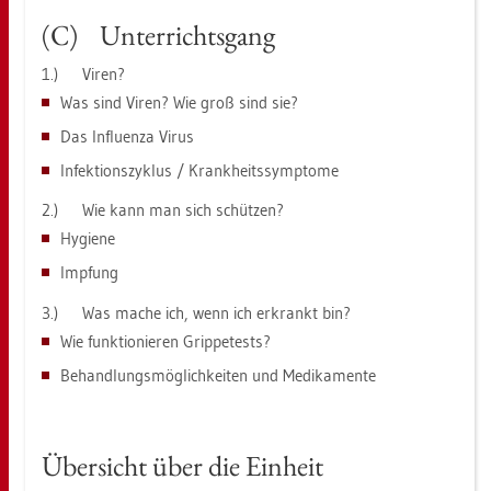
(C) Un­ter­richts­gang
1.) Viren?
Was sind Viren? Wie groß sind sie?
Das In­flu­en­za Virus
In­fek­ti­ons­zy­klus / Krank­heits­sym­pto­me
2.) Wie kann man sich schüt­zen?
Hy­gie­ne
Imp­fung
3.) Was mache ich, wenn ich er­krankt bin?
Wie funk­tio­nie­ren Grip­pe­tests?
Be­hand­lungs­mög­lich­kei­ten und Me­di­ka­men­te
Über­sicht über die Ein­heit