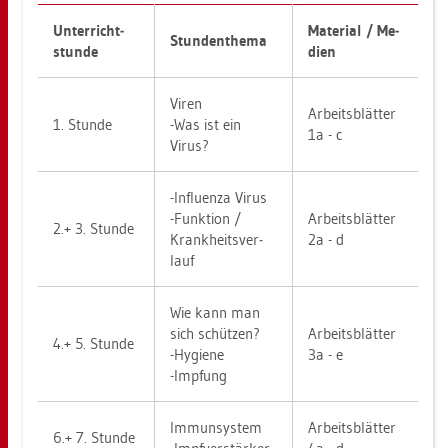
Un­ter­richt­
Ma­te­ri­al / Me­
Stun­den­the­ma
stun­de
di­en
Viren
Ar­beits­blät­ter
1. Stun­de
-Was ist ein
1a - c
Virus?
-In­flu­en­za Virus
-Funk­ti­on /
Ar­beits­blät­ter
2.+ 3. Stun­de
Krank­heits­ver­
2a - d
lauf
Wie kann man
sich schüt­zen?
Ar­beits­blät­ter
4.+ 5. Stun­de
-Hy­gie­ne
3a - e
-Imp­fung
Im­mun­sys­tem
Ar­beits­blät­ter
6.+ 7. Stun­de