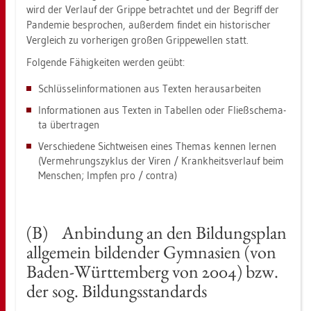
wird der Ver­lauf der Grip­pe be­trach­tet und der Be­griff der
Pan­de­mie be­spro­chen, au­ßer­dem fin­det ein his­to­ri­scher
Ver­gleich zu vor­he­ri­gen gro­ßen Grip­pe­wel­len statt.
Fol­gen­de Fä­hig­kei­ten wer­den geübt:
Schlüs­sel­in­for­ma­tio­nen aus Tex­ten her­aus­ar­bei­ten
In­for­ma­tio­nen aus Tex­ten in Ta­bel­len oder Fließ­sche­ma­
ta über­tra­gen
Ver­schie­de­ne Sicht­wei­sen eines The­mas ken­nen ler­nen
(Ver­meh­rungs­zy­klus der Viren / Krank­heits­ver­lauf beim
Men­schen; Imp­fen pro / con­tra)
(B) An­bin­dung an den Bil­dungs­plan
all­ge­mein bil­den­der Gym­na­si­en (von
Baden-Würt­tem­berg von 2004) bzw.
der sog. Bil­dungs­stan­dards