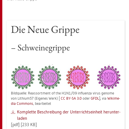
Die Neue Grip­pe
– Schwei­ne­grip­pe
Bild­quel­le: Re­as­sort­ment of the H1N1/09 in­flu­en­za virus ge­no­me
von Li­thi­um­57 (Ei­ge­nes Werk) [
CC BY-SA 3.0
oder
GFDL
], via
Wi­ki­me­
dia Com­mons
, be­ar­bei­tet
Kom­plet­te Be­schrei­bung der Un­ter­richts­ein­heit her­un­ter­
la­den
[pdf] [233 KB]