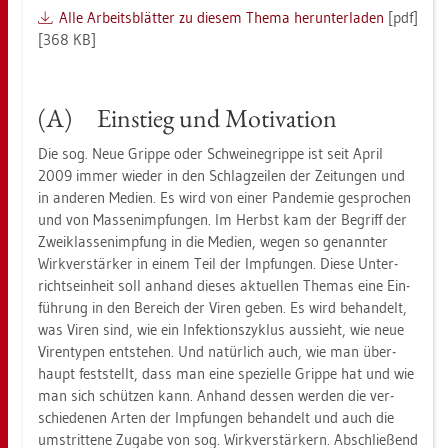
Alle Ar­beits­blät­ter zu die­sem Thema her­un­ter­la­den
[pdf]
[368 KB]
(A) Ein­stieg und Mo­ti­va­ti­on
Die sog. Neue Grip­pe oder Schwei­ne­grip­pe ist seit April
2009 immer wie­der in den Schlag­zei­len der Zei­tun­gen und
in an­de­ren Me­di­en. Es wird von einer Pan­de­mie ge­spro­chen
und von Mas­sen­imp­fun­gen. Im Herbst kam der Be­griff der
Zwei­klas­sen­imp­fung in die Me­di­en, wegen so ge­nann­ter
Wirk­ver­stär­ker in einem Teil der Imp­fun­gen. Diese Un­ter­
richts­ein­heit soll an­hand die­ses ak­tu­el­len The­mas eine Ein­
füh­rung in den Be­reich der Viren geben. Es wird be­han­delt,
was Viren sind, wie ein In­fek­ti­ons­zy­klus aus­sieht, wie neue
Vi­ren­ty­pen ent­ste­hen. Und na­tür­lich auch, wie man über­
haupt fest­stellt, dass man eine spe­zi­el­le Grip­pe hat und wie
man sich schüt­zen kann. An­hand des­sen wer­den die ver­
schie­de­nen Arten der Imp­fun­gen be­han­delt und auch die
um­strit­te­ne Zu­ga­be von sog. Wirk­ver­stär­kern. Ab­schlie­ßend