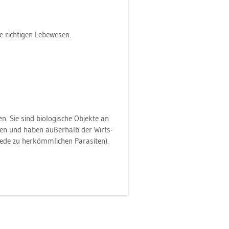
rich­ti­gen Le­be­we­sen.
. Sie sind bio­lo­gi­sche Ob­jek­te an
h­ren und haben au­ßer­halb der Wirts­
e­de zu her­kömm­li­chen Pa­ra­si­ten).