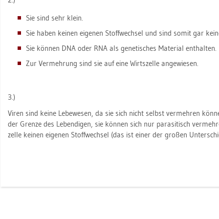
Sie sind sehr klein.
Sie haben kei­nen ei­ge­nen Stoff­wech­sel und sind somit gar keine 
Sie kön­nen DNA oder RNA als ge­ne­ti­sches Ma­te­ri­al ent­hal­ten.
Zur Ver­meh­rung sind sie auf eine Wirts­zel­le an­ge­wie­sen.
3.)
Viren sind keine Le­be­we­sen, da sie sich nicht selbst ver­meh­ren kön­nen
der Gren­ze des Le­ben­di­gen, sie kön­nen sich nur pa­ra­si­tisch ver­me
zel­le kei­nen ei­ge­nen Stoff­wech­sel (das ist einer der gro­ßen Un­ter­schi