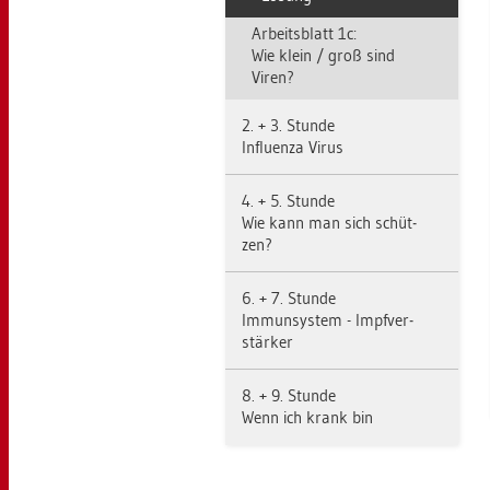
Ar­beits­blatt 1c:
Wie klein / groß sind
Viren?
2. + 3. Stun­de
In­flu­en­za Virus
4. + 5. Stun­de
Wie kann man sich schüt­
zen?
6. + 7. Stun­de
Im­mun­sys­tem - Impf­ver­
stär­ker
8. + 9. Stun­de
Wenn ich krank bin