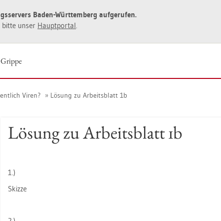
ngs­ser­vers Baden-Würt­tem­berg auf­ge­ru­fen.
ie bitte unser
Haupt­por­tal
.
 Grip­pe
ent­lich Viren?
Lö­sung zu Ar­beits­blatt 1b
Lö­sung zu Ar­beits­blatt 1b
1.)
Skiz­ze
2.)