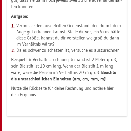
gut, dass sie dann noch je­weils zwei Stri­che aus­ein­an­der­hal­
ten könn­ten.
Auf­ga­be:
Ver­mes­se den aus­ge­teil­ten Ge­gen­stand, den du mit dem
Auge gut er­ken­nen kannst. Stel­le dir vor, ein Virus hätte
diese Größe, kannst du dir vor­stel­len wie groß du dann
im Ver­hält­nis wärst?
Da es schwer zu schät­zen ist, ver­su­che es aus­zu­rech­nen.
Bei­spiel für Ver­hält­nis­rech­nung: Je­mand ist 2 Meter groß,
sein Blei­stift ist 10 cm lang. Wenn der Blei­stift 1 m lang
wäre, wäre die Per­son im Ver­hält­nis 20 m groß.
Be­ach­te
die un­ter­schied­li­chen Ein­hei­ten (nm, cm, mm, m)!
Nutze die Rück­sei­te für deine Rech­nung und no­tie­re hier
dein Er­geb­nis: