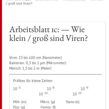
/ groß sind Viren?
Ar­beits­blatt 1c: — Wie
klein / groß sind Viren?
Viren: 15 bis 400 nm (Na­no­me­ter)
Bak­te­ri­en: 0,3 bis 1 µm (Mi­kro­me­ter)
Mensch: 1,5 bis 2 m (Meter)
Prä­fi­xes für klei­ne Zah­len:
-3
-6
-9
10
10
10
-12
-15
10
10
Milli- (m) Mikro- (µ) Nano-(n)
Pico- (p) Femto- (f)