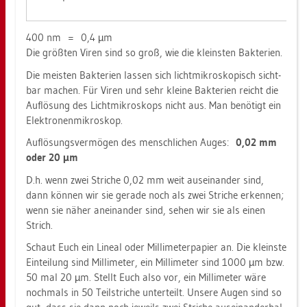
400 nm = 0,4 µm
Die größ­ten Viren sind so groß, wie die kleins­ten Bak­te­ri­en.
Die meis­ten Bak­te­ri­en las­sen sich licht­mi­kro­sko­pisch sicht­
bar ma­chen. Für Viren und sehr klei­ne Bak­te­ri­en reicht die
Auf­lö­sung des Licht­mi­kro­skops nicht aus. Man be­nö­tigt ein
Elek­tro­nen­mi­kro­skop.
Auf­lö­sungs­ver­mö­gen des mensch­li­chen Auges:
0,02 mm
oder 20 µm
D.h. wenn zwei Stri­che 0,02 mm weit aus­ein­an­der sind,
dann kön­nen wir sie ge­ra­de noch als zwei Stri­che er­ken­nen;
wenn sie näher an­ein­an­der sind, sehen wir sie als einen
Strich.
Schaut Euch ein Li­ne­al oder Mil­li­me­ter­pa­pier an. Die kleins­te
Ein­tei­lung sind Mil­li­me­ter, ein Mil­li­me­ter sind 1000 µm bzw.
50 mal 20 µm. Stellt Euch also vor, ein Mil­li­me­ter wäre
noch­mals in 50 Teil­stri­che un­ter­teilt. Un­se­re Augen sind so