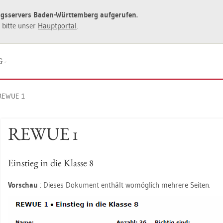
ngs­ser­vers Baden-Würt­tem­berg auf­ge­ru­fen.
ie bitte unser
Haupt­por­tal
.
G -
REWUE 1
REWUE 1
Ein­stieg in die Klas­se 8
Vor­schau
: Die­ses Do­ku­ment ent­hält wo­mög­lich meh­re­re Sei­ten.