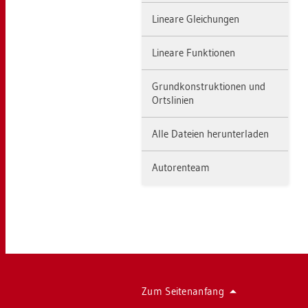
Li­nea­re Glei­chun­gen
Li­nea­re Funk­tio­nen
Grund­kon­struk­tio­nen und
Orts­li­ni­en
Alle Da­tei­en her­un­ter­la­den
Au­to­ren­team
Zum Sei­ten­an­fang