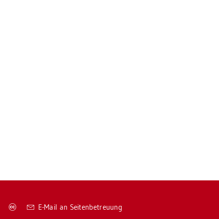
Co­
E-Mail an Sei­ten­be­treu­ung
py­