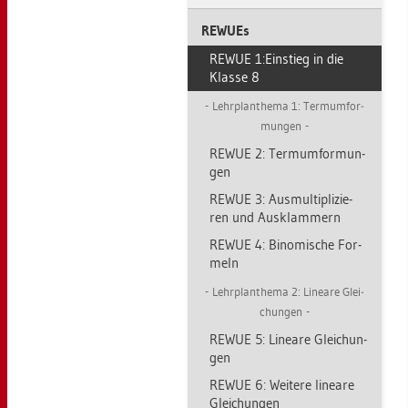
RE­WU­Es
REWUE 1:Ein­stieg in die
Klas­se 8
Lehr­plan­the­ma 1: Ter­mum­for­
mun­gen
REWUE 2: Ter­mum­for­mun­
gen
REWUE 3: Aus­mul­ti­pli­zie­
ren und Aus­klam­mern
REWUE 4: Bi­no­mi­sche For­
meln
Lehr­plan­the­ma 2: Li­nea­re Glei­
chun­gen
REWUE 5: Li­nea­re Glei­chun­
gen
REWUE 6: Wei­te­re li­nea­re
Glei­chun­gen