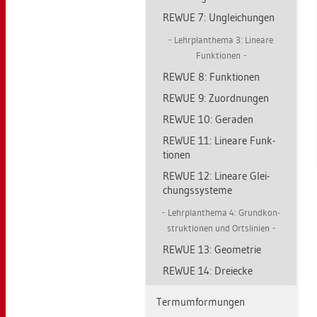
REWUE 7: Un­glei­chun­gen
Lehr­plan­the­ma 3: Li­nea­re
Funk­tio­nen
REWUE 8: Funk­tio­nen
REWUE 9: Zu­ord­nun­gen
REWUE 10: Ge­ra­den
REWUE 11: Li­nea­re Funk­
tio­nen
REWUE 12: Li­nea­re Glei­
chungs­sys­te­me
Lehr­plan­the­ma 4: Grund­kon­
struk­tio­nen und Orts­li­ni­en
REWUE 13: Geo­me­trie
REWUE 14: Drei­ecke
Ter­mum­for­mun­gen