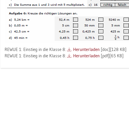
REWUE 1: Ein­stieg in die Klas­se 8:
Her­un­ter­la­den
[doc][128 KB]
REWUE 1: Ein­stieg in die Klas­se 8:
Her­un­ter­la­den
[pdf][65 KB]