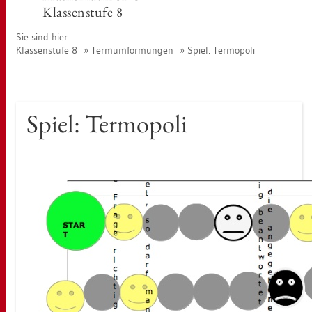
Klas­sen­stu­fe 8
Sie sind hier:
Klas­sen­stu­fe 8
Ter­mum­for­mun­gen
Spiel: Ter­mo­po­li
Spiel: Ter­mo­po­li