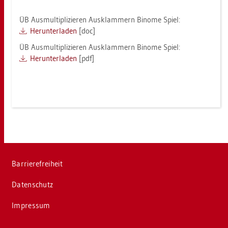
ÜB Aus­mul­ti­pli­zie­ren Aus­klam­mern Bi­no­me Spiel:
Her­un­ter­la­den
[doc]
ÜB Aus­mul­ti­pli­zie­ren Aus­klam­mern Bi­no­me Spiel:
Her­un­ter­la­den
[pdf]
Bar­rie­re­frei­heit
Da­ten­schutz
Im­pres­sum