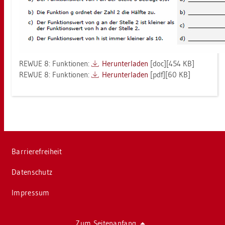
REWUE 8: Funk­tio­nen:
Her­un­ter­la­den
[doc][454 KB]
REWUE 8: Funk­tio­nen:
Her­un­ter­la­den
[pdf][60 KB]
Bar­rie­re­frei­heit
Da­ten­schutz
Im­pres­sum
Zum Sei­ten­an­fang