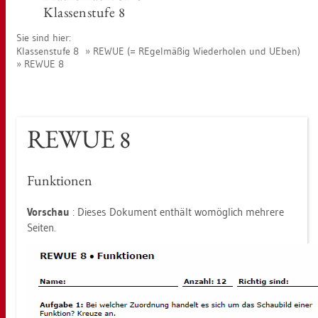
Klas­sen­stu­fe 8
Sie sind hier:
Klas­sen­stu­fe 8
REWUE (= RE­gel­mä­ßig Wie­der­ho­len und UEben)
REWUE 8
REWUE 8
Funk­tio­nen
Vor­schau
: Die­ses Do­ku­ment ent­hält wo­mög­lich meh­re­re
Sei­ten.