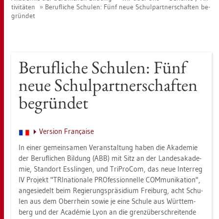
ti­vi­tä­ten
Be­ruf­li­che Schu­len: Fünf neue Schul­part­ner­schaf­ten be­
grün­det
Be­ruf­li­che Schu­len: Fünf
neue Schul­part­ner­schaf­ten
be­grün­det
Ver­si­on Française
In einer ge­mein­sa­men Ver­an­stal­tung haben die Aka­de­mie
der Be­ruf­li­chen Bil­dung (ABB) mit Sitz an der Lan­des­aka­de­
mie, Stand­ort Ess­lin­gen, und TriPro­Com, das neue In­ter­reg
IV Pro­jekt "TRI­na­tio­na­le PRO­fes­si­onnel­le COM­mu­ni­ka­ti­on",
an­ge­sie­delt beim Re­gie­rungs­prä­si­di­um Frei­burg, acht Schu­
len aus dem Ober­rhein sowie je eine Schu­le aus Würt­tem­
berg und der Académie Lyon an die grenz­über­schrei­ten­de