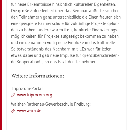
für neue Er­kennt­nis­se hin­sicht­lich kul­tu­rel­ler Ei­gen­hei­ten.
Die große Zu­frie­den­heit über das Se­mi­nar äu­ßer­te sich bei
den Teil­neh­mern ganz un­ter­schied­lich: die Einen freu­ten sich
eine ge­eig­ne­te Part­ner­schu­le für zu­künf­ti­ge Pro­jek­te ge­fun­
den zu haben, an­de­re waren froh, kon­kre­te Fi­nan­zie­rungs­
mög­lich­kei­ten für Pro­jek­te auf­ge­zeigt be­kom­men zu haben
und ei­ni­ge nah­men völ­lig neue Ein­bli­cke in das kul­tu­rel­le
Selbst­ver­ständ­nis des Nach­barn mit. „Es war für jeden
etwas dabei und gab neue Im­pul­se für grenz­über­schrei­ten­
de Ko­ope­ra­ti­on!“, so das Fazit der Teil­neh­mer.
Wei­te­re In­for­ma­tio­nen:
Tripro­com-Por­tal:
www.​tripro­com.​org
Walt­her-Ra­then­au-Ge­wer­be­schu­le Frei­burg:
www.​wara.​de