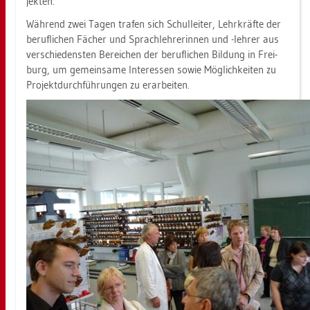
jek­ten.
Wäh­rend zwei Tagen tra­fen sich Schul­lei­ter, Lehr­kräf­te der
be­ruf­li­chen Fä­cher und Sprach­leh­re­rin­nen und -leh­rer aus
ver­schie­dens­ten Be­rei­chen der be­ruf­li­chen Bil­dung in Frei­
burg, um ge­mein­sa­me In­ter­es­sen sowie Mög­lich­kei­ten zu
Pro­jekt­durch­füh­run­gen zu er­ar­bei­ten.