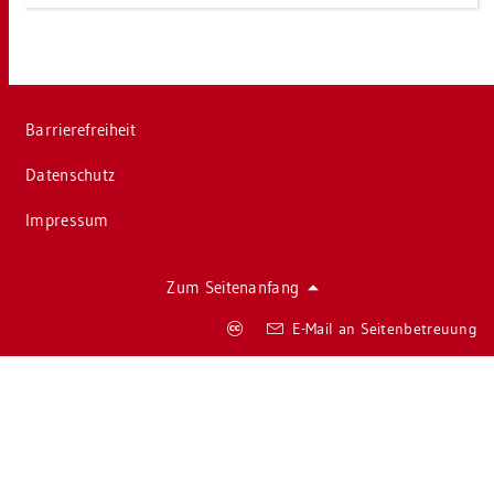
Bar­rie­re­frei­heit
Da­ten­schutz
Im­pres­sum
Zum Sei­ten­an­fang
Co­
E-Mail an Sei­ten­be­treu­ung
py­
right