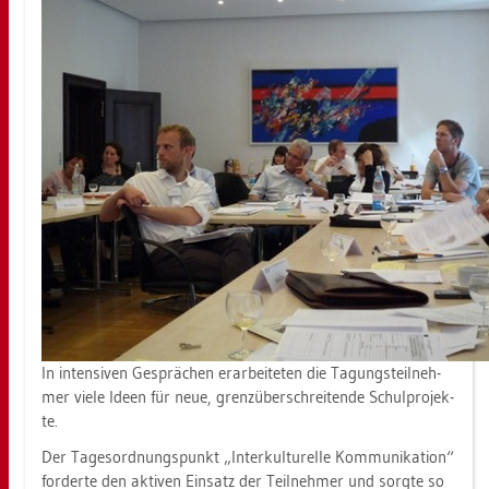
In in­ten­si­ven Ge­sprä­chen er­ar­bei­te­ten die Ta­gungs­teil­neh­
mer viele Ideen für neue, grenz­über­schrei­ten­de Schul­pro­jek­
te.
Der Ta­ges­ord­nungs­punkt „In­ter­kul­tu­rel­le Kom­mu­ni­ka­ti­on“
for­der­te den ak­ti­ven Ein­satz der Teil­neh­mer und sorg­te so