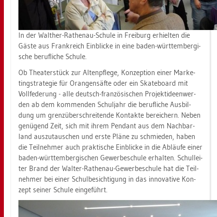
In der Walt­her-Ra­then­au-Schu­le in Frei­burg er­hiel­ten die
Gäste aus Frank­reich Ein­bli­cke in eine baden-würt­tem­ber­gi­
sche be­ruf­li­che Schu­le.
Ob Thea­ter­stück zur Al­ten­pfle­ge, Kon­zep­ti­on einer Mar­ke­
ting­stra­te­gie für Oran­gen­säf­te oder ein Skate­board mit
Voll­fe­de­rung - alle deutsch-fran­zö­si­schen Pro­jekt­ide­en­wer­
den ab dem kom­men­den Schul­jahr die be­ruf­li­che Aus­bil­
dung um grenz­über­schrei­ten­de Kon­tak­te be­rei­chern. Neben
ge­nü­gend Zeit, sich mit ihrem Pen­dant aus dem Nach­bar­
land aus­zu­tau­schen und erste Pläne zu schmie­den, haben
die Teil­neh­mer auch prak­ti­sche Ein­bli­cke in die Ab­läu­fe einer
baden-würt­tem­ber­gi­schen Ge­wer­be­schu­le er­hal­ten. Schul­lei­
ter Brand der Wal­ter-Ra­then­au-Ge­wer­be­schu­le hat die Teil­
neh­mer bei einer Schul­be­sich­ti­gung in das in­no­va­ti­ve Kon­
zept sei­ner Schu­le ein­ge­führt.