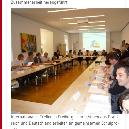
Zu­sam­men­ar­beit her­an­ge­führt.
In­ter­na­tio­na­les Tref­fen in Frei­burg: Leh­rer/innen aus Frank­
reich und Deutsch­land ar­bei­ten an ge­mein­sa­men Schul­pro­