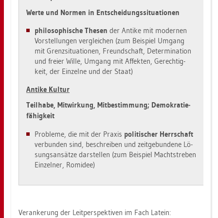
Werte und Nor­men in Ent­schei­dungs­si­tua­tio­nen
phi­lo­so­phi­sche The­sen
der An­ti­ke mit mo­der­nen
Vor­stel­lun­gen ver­glei­chen (zum Bei­spiel Um­gang
mit Grenz­si­tua­tio­nen, Freund­schaft, De­ter­mi­na­ti­on
und frei­er Wille, Um­gang mit Af­fek­ten, Ge­rech­tig­
keit, der Ein­zel­ne und der Staat)
An­ti­ke Kul­tur
Teil­ha­be, Mit­wir­kung, Mit­be­stim­mung; De­mo­kra­tie­
fä­hig­keit
Pro­ble­me, die mit der Pra­xis
po­li­ti­scher Herr­schaft
ver­bun­den sind, be­schrei­ben und zeit­ge­bun­de­ne Lö­
sungs­an­sät­ze dar­stel­len (zum Bei­spiel Macht­stre­ben
Ein­zel­ner, Ro­m­idee)
Ver­an­ke­rung der Leit­per­spek­ti­ven im Fach La­tein: