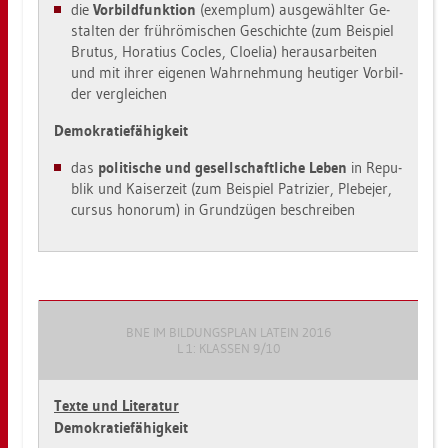
die
Vor­bild­funk­ti­on
(ex­emp­lum) aus­ge­wähl­ter Ge­
stal­ten der früh­rö­mi­schen Ge­schich­te (zum Bei­spiel
Bru­tus, Ho­ra­ti­us Co­cles, Cloe­lia) her­aus­ar­bei­ten
und mit ihrer ei­ge­nen Wahr­neh­mung heu­ti­ger Vor­bil­
der ver­glei­chen
De­mo­kra­tie­fä­hig­keit
das
po­li­ti­sche und ge­sell­schaft­li­che Leben
in Re­pu­
blik und Kai­ser­zeit (zum Bei­spiel Pa­tri­zi­er, Ple­be­jer,
cur­sus ho­no­rum) in Grund­zü­gen be­schrei­ben
BNE IM BIL­DUNGS­PLAN LA­TEIN 2016
L 1: KLAS­SEN 9/10
Texte und Li­te­ra­tur
De­mo­kra­tie­fä­hig­keit