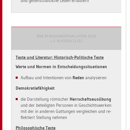
und ge­sell­schaft­li­che Leben er­läu­tern
BNE IM BIL­DUNGS­PLAN LA­TEIN 2016
L 1: KLAS­SEN 11/12
Texte und Li­te­ra­tur: His­to­risch-Po­li­ti­sche Texte
Werte und Nor­men in Ent­schei­dungs­si­tua­tio­nen
Auf­bau und In­ten­tio­nen von
Reden
ana­ly­sie­ren
De­mo­kra­tie­fä­hig­keit
die Dar­stel­lung rö­mi­scher
Herr­schafts­aus­übung
und der be­tei­lig­ten Per­so­nen in Ge­schichts­wer­ken
mit der in an­de­ren Gat­tun­gen ver­glei­chen und re­
flek­tiert Stel­lung neh­men
Phi­lo­so­phi­sche Texte