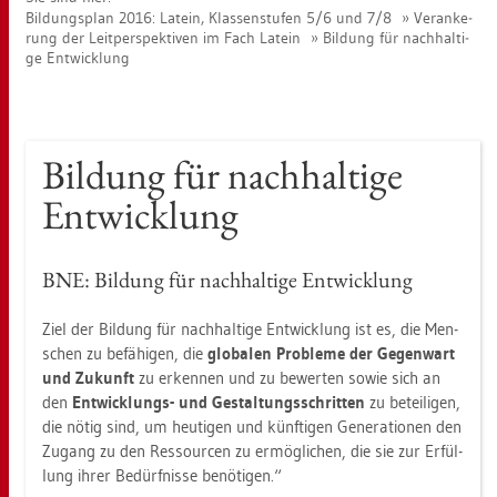
Bil­dungs­plan 2016: La­tein, Klas­sen­stu­fen 5/6 und 7/8
Ver­an­ke­
rung der Leit­per­spek­ti­ven im Fach La­tein
Bil­dung für nach­hal­ti­
ge Ent­wick­lung
Bil­dung für nach­hal­ti­ge
Ent­wick­lung
BNE: Bil­dung für nach­hal­ti­ge Ent­wick­lung
Ziel der Bil­dung für nach­hal­ti­ge Ent­wick­lung ist es, die Men­
schen zu be­fä­hi­gen, die
glo­ba­len Pro­ble­me der Ge­gen­wart
und Zu­kunft
zu er­ken­nen und zu be­wer­ten sowie sich an
den
Ent­wick­lungs- und Ge­stal­tungs­schrit­ten
zu be­tei­li­gen,
die nötig sind, um heu­ti­gen und künf­ti­gen Ge­ne­ra­tio­nen den
Zu­gang zu den Res­sour­cen zu er­mög­li­chen, die sie zur Er­fül­
lung ihrer Be­dürf­nis­se be­nö­ti­gen.“