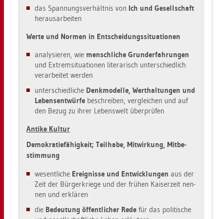
das Span­nungs­ver­hält­nis von
Ich und Ge­sell­schaft
her­aus­ar­bei­ten
Werte und Nor­men in Ent­schei­dungs­si­tua­tio­nen
ana­ly­sie­ren, wie
mensch­li­che Grund­er­fah­run­gen
und Ex­trem­si­tua­tio­nen li­te­ra­risch un­ter­schied­lich
ver­ar­bei­tet wer­den
un­ter­schied­li­che
Denk­mo­del­le, Wert­hal­tun­gen und
Le­bens­ent­wür­fe
be­schrei­ben, ver­glei­chen und auf
den Bezug zu ihrer Le­bens­welt über­prü­fen
An­ti­ke Kul­tur
De­mo­kra­tie­fä­hig­keit; Teil­ha­be, Mit­wir­kung, Mit­be­
stim­mung
we­sent­li­che
Er­eig­nis­se und Ent­wick­lun­gen
aus der
Zeit der Bür­ger­krie­ge und der frü­hen Kai­ser­zeit nen­
nen und er­klä­ren
die
Be­deu­tung öf­fent­li­cher Rede
für das po­li­ti­sche