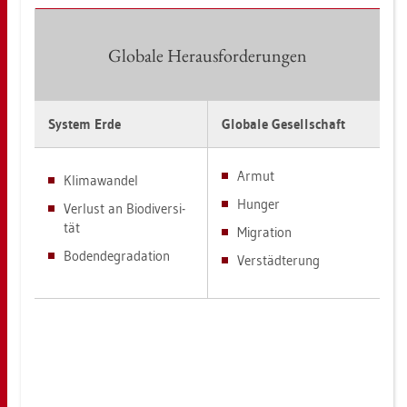
Glo­ba­le Her­aus­for­de­run­gen
Sys­tem Erde
Glo­ba­le Ge­sell­schaft
Armut
Kli­ma­wan­del
Hun­ger
Ver­lust an Bio­di­ver­si­
tät
Mi­gra­ti­on
Bo­den­de­gra­da­ti­on
Ver­städ­te­rung