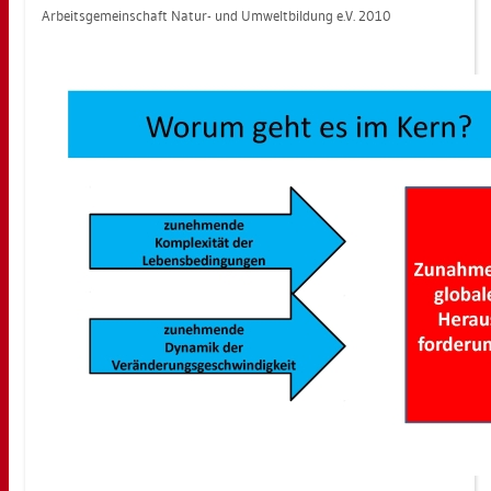
Ar­beits­ge­mein­schaft Natur- und Um­welt­bil­dung e.V. 2010