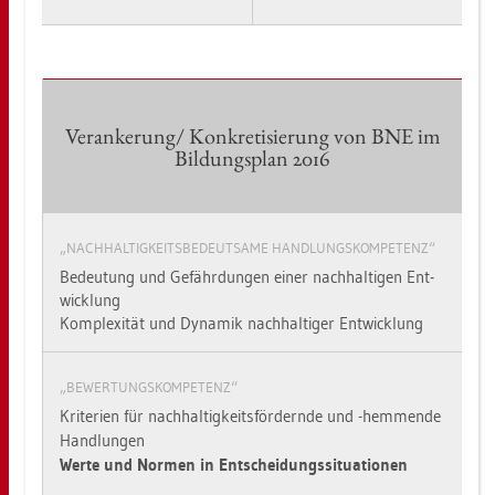
Ver­an­ke­rung/ Kon­kre­ti­sie­rung von BNE im
Bil­dungs­plan 2016
„NACH­HAL­TIG­KEITS­BE­DEUT­SA­ME HAND­LUNGS­KOM­PE­TENZ“
Be­deu­tung und Ge­fähr­dun­gen einer nach­hal­ti­gen Ent­
wick­lung
Kom­ple­xi­tät und Dy­na­mik nach­hal­ti­ger Ent­wick­lung
„BE­WER­TUNGS­KOM­PE­TENZ“
Kri­te­ri­en für nach­hal­tig­keits­för­dern­de und -hem­men­de
Hand­lun­gen
Werte und Nor­men in Ent­schei­dungs­si­tua­tio­nen