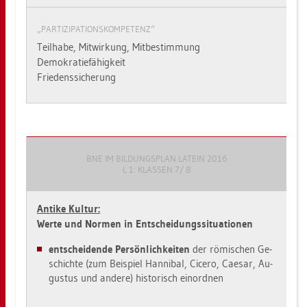
„PAR­TI­ZI­PA­TI­ONS­KOM­PE­TENZ“
Teil­ha­be, Mit­wir­kung, Mit­be­stim­mung
De­mo­kra­tie­fä­hig­keit
Frie­dens­si­che­rung
BNE IM BIL­DUNGS­PLAN LA­TEIN 2016
L 1: KLAS­SEN 7/ 8
An­ti­ke Kul­tur:
Werte und Nor­men in Ent­schei­dungs­si­tua­tio­nen
ent­schei­den­de Per­sön­lich­kei­ten
der rö­mi­schen Ge­
schich­te (zum Bei­spiel Han­ni­bal, Ci­ce­ro, Cae­sar, Au­
gus­tus und an­de­re) his­to­risch ein­ord­nen