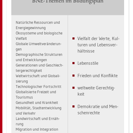
BNE-The­men im Bil­dungs­plan
Na­tür­li­che Res­sour­cen und
En­er­gie­ge­win­nung
Öko­sys­te­me und bio­lo­gi­sche
Viel­falt der Werte, Kul­
Viel­falt
Glo­ba­le Um­welt­ver­än­de­run­
tu­ren und Le­bens­ver­
gen
hält­nis­se
De­mo­gra­phi­sche Struk­tu­ren
und Ent­wick­lun­gen
Le­bens­sti­le
Ge­ne­ra­tio­nen und Ge­schlech­
ter­ge­rech­tig­keit
Frie­den und Kon­flik­te
Welt­wirt­schaft und Glo­ba­li­
sie­rung
Tech­no­lo­gi­scher Fort­schritt
welt­wei­te Ge­rech­tig­
Glo­ba­li­sier­te Frei­zeit und
keit
Tou­ris­mus
Ge­sund­heit und Krank­heit
De­mo­kra­tie und Men­
Mo­bi­li­tät, Stadt­ent­wick­lung
schen­rech­te
und Ver­kehr
Land­wirt­schaft und Er­näh­
rung
Mi­gra­ti­on und In­te­gra­ti­on