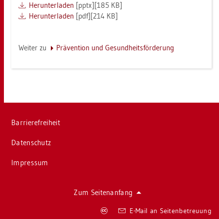
Her­un­ter­la­den
[pptx][185 KB]
Her­un­ter­la­den
[pdf][214 KB]
Wei­ter zu
Prä­ven­ti­on und Ge­sund­heits­för­de­rung
Bar­rie­re­frei­heit
Da­ten­schutz
Im­pres­sum
Zum Sei­ten­an­fang
Co­
E-Mail an Sei­ten­be­treu­ung