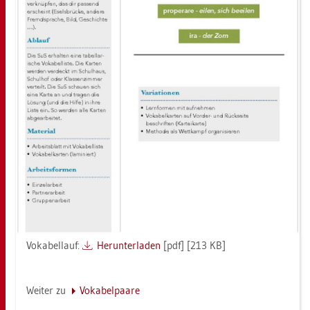
Vo­ka­bel­lauf:
Her­un­ter­la­den
[pdf] [213 KB]
Wei­ter zu
Vo­ka­bel­paa­re