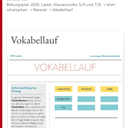
Bil­dungs­plan 2016: La­tein, Klas­sen­stu­fen 5/6 und 7/8
Wort­
schatz­ar­beit
Ma­te­ri­al
Vo­ka­bel­lauf
Vo­ka­bel­lauf