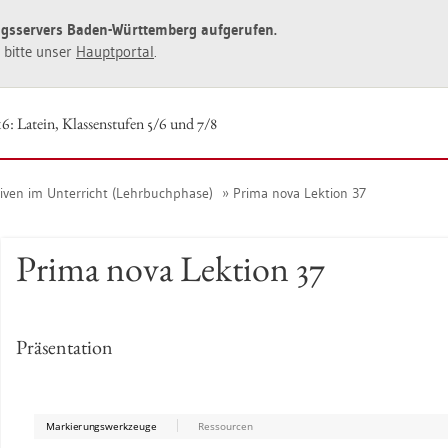
ngs­ser­vers Baden-Würt­tem­berg auf­ge­ru­fen.
ie bitte unser
Haupt­por­tal
.
6: La­tein, Klas­sen­stu­fen 5/6 und 7/8
ti­ven im Un­ter­richt (Lehr­buch­pha­se)
Prima nova Lek­ti­on 37
Prima nova Lek­ti­on 37
Prä­sen­ta­ti­on