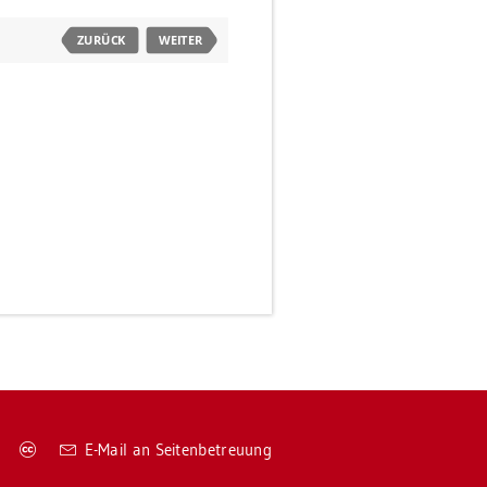
Co­
E-Mail an Sei­ten­be­treu­ung
py­