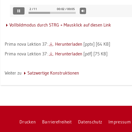
Voll­bild­mo­dus durch STRG + Maus­klick auf die­sen Link
Prima nova Lek­ti­on 37:
Her­un­ter­la­den
[pptx] [64 KB]
Prima nova Lek­ti­on 37:
Her­un­ter­la­den
[pdf] [75 KB]
Wei­ter zu
Satz­wer­ti­ge Kon­struk­tio­nen
Dru­cken
Bar­rie­re­frei­heit
Da­ten­schutz
Im­pres­sum