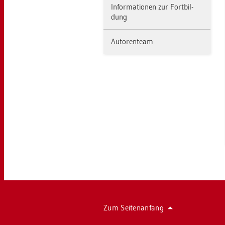
In­for­ma­tio­nen zur Fort­bil­
dung
Au­to­ren­team
Zum Sei­ten­an­fang