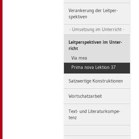
Ver­an­ke­rung der Leit­per­
spek­ti­ven
Um­set­zung im Un­ter­richt
Leit­per­spek­ti­ven im Un­ter­
richt
Via mea
Prima nova Lek­ti­on 37
Satz­wer­ti­ge Kon­struk­tio­nen
Wort­schatz­ar­beit
Text- und Li­te­ra­tur­kom­pe­
tenz