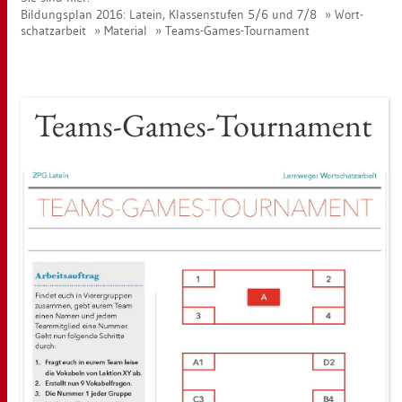
Bil­dungs­plan 2016: La­tein, Klas­sen­stu­fen 5/6 und 7/8
Wort­
schatz­ar­beit
Ma­te­ri­al
Teams-Games-Tour­na­ment
Teams-Games-Tour­na­ment