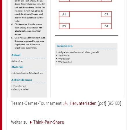
Teams-Games-Tour­na­ment:
Her­un­ter­la­den
[pdf] [95 KB]
Wei­ter zu
Think-Pair-Share