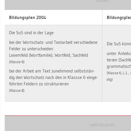
- FEL­DER -
Bil­dungs­plan 2004
Bil­dungs­pl
Die SuS sind in der Lage
bei der Wort­schatz- und Text­ar­beit ver­schie­de­ne
Die SuS kön­
Fel­der zu un­ter­schei­den:
unter An­lei­t
Lex­em­feld (Wort­fa­mi­lie); Wort­feld; Sach­feld
te­ri­en (Sach­
(Klas­se 6)
gram­ma­ti­sch
bei der Ar­beit am Text zu­neh­mend selbst­stän­
(Klas­se 6, L 1 ;
dig den Wort­schatz nach den in Klass­se 6 ein­ge­
dig)
führ­ten Fel­dern zu struk­tu­rie­ren
(Klas­se 8)
- WORT­BIL­DUNG -