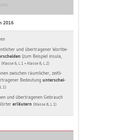
TUNG -
an 2016
nen
nt­li­cher und über­tra­ge­ner Wort­be­
er­schei­den
(zum Bei­spiel in­su­la,
)
(Klas­se 6, L 1 + Klas­se 8, L 2)
o­nen zwi­schen räum­li­cher, zeit­li­
­tra­ge­ner Be­deu­tung
un­ter­schei­
 L 1)
­chen und über­tra­ge­nen Ge­brauch
 Wör­ter
er­läu­tern
(Klas­se 8, L 1)