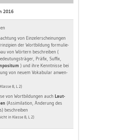
an 2016
nen
ach­tung von Ein­zel­er­schei­nun­gen
rin­zi­pi­en der Wort­bil­dung for­mu­lie­
bau von Wör­tern be­schrei­ben (
­deu­tungs­trä­ger, Prä­fix, Suf­fix,
m­po­si­tum
) und ihre Kennt­nis­se bei
­ßung von neuem Vo­ka­bu­lar an­wen­
 Klas­se 8, L 2)
y­se von Wort­bil­dun­gen auch
Laut­
­gen
(As­si­mi­la­ti­on, Än­de­rung des
) be­schrei­ben
nicht in Klas­se 8, L 2)