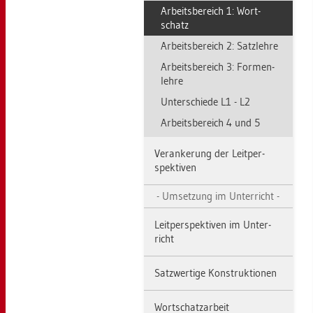
Ar­beits­be­reich 1: Wort­
schatz
Ar­beits­be­reich 2: Satz­leh­re
Ar­beits­be­reich 3: For­men­
leh­re
Un­ter­schie­de L1 - L2
Ar­beits­be­reich 4 und 5
Ver­an­ke­rung der Leit­per­
spek­ti­ven
Um­set­zung im Un­ter­richt
Leit­per­spek­ti­ven im Un­ter­
richt
Satz­wer­ti­ge Kon­struk­tio­nen
Wort­schatz­ar­beit