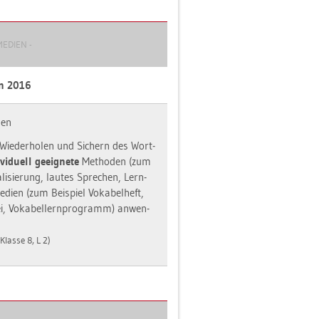
­DI­EN -
an 2016
nen
Wie­der­ho­len und Si­chern des Wort­
­vi­du­ell ge­eig­ne­te
Me­tho­den (zum
a­li­sie­rung, lau­tes Spre­chen, Lern­
­di­en (zum Bei­spiel Vo­ka­bel­heft,
tei, Vo­ka­bel­lern­pro­gramm) an­wen­
 Klas­se 8, L 2)