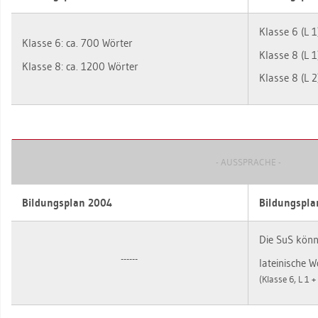
Klas­se 6 (L 1
Klas­se 6: ca. 700 Wör­ter
Klas­se 8 (L 1
Klas­se 8: ca. 1200 Wör­ter
Klas­se 8 (L 2
- AUS­SPRA­CHE -
Bil­dungs­plan 2004
Bil­dungs­pl
Die SuS kön­
------
la­tei­ni­sche 
(Klas­se 6, L 1 +