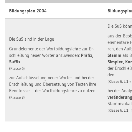
Bil­dungs­plan 2004
Bil­dungs­pl
Die SuS kön­
aus der Be­ob­
Die SuS sind in der Lage
ele­men­ta­re P
Grund­ele­men­te der Wort­bil­dungs­leh­re zur Er­
ren, den Auf­
schlie­ßung neuer Wör­ter an­zu­wen­den:
Prä­fix,
Stamm
als Be
Suf­fix
Sim­plex, Ko
der Er­schlie
(Klas­se 6)
den
zur Auf­schlüs­se­lung neuer Wör­ter und bei der
(Klas­se 6, L 1 +
Er­schlie­ßung und Über­set­zung von Tex­ten ihre
Kennt­nis­se … der Wort­bil­dungs­leh­re zu nut­zen
bei der Ana­l
ver­än­de­run
(Klas­se 8)
Stamm­vo­kals
(Klas­se 6, L 1; 