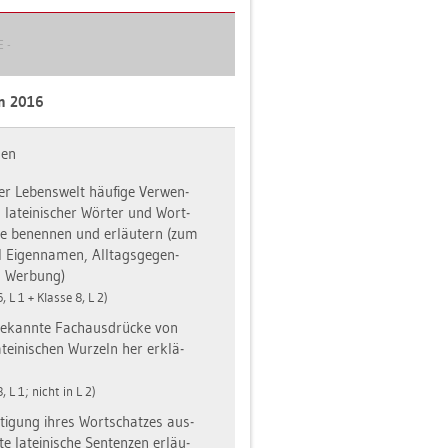
 -
an 2016
nen
r Le­bens­welt häu­fi­ge Ver­wen­
la­tei­ni­scher Wör­ter und Wort­
 be­nen­nen und er­läu­tern (zum
l Ei­gen­na­men, All­tags­ge­gen­
, Wer­bung)
6, L 1 + Klas­se 8, L 2)
e­kann­te Fach­aus­drü­cke von
­tei­ni­schen Wur­zeln her er­klä­
8, L 1; nicht in L 2)
­ti­gung ihres Wort­schat­zes aus­
te la­tei­ni­sche Sen­ten­zen er­läu­