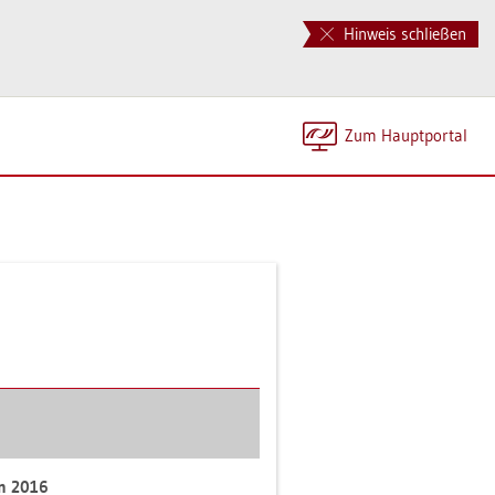
Hinweis schließen
Zum Haupt­por­tal
an 2016