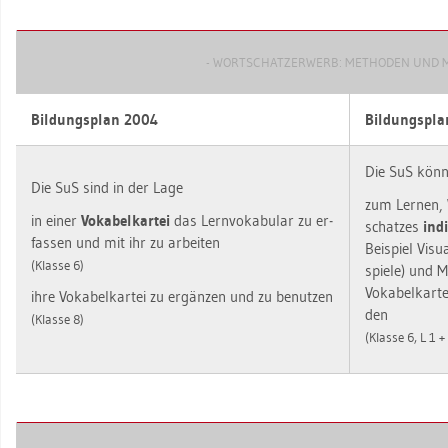
- WORT­SCHATZ­ER­WERB: ME­THO­DEN UND ME
Bil­dungs­plan 2004
Bil­dungs­pl
Die SuS kön­
Die SuS sind in der Lage
zum Ler­nen, 
in einer
Vo­ka­bel­kar­tei
das Lern­vo­ka­bu­lar zu er­
schat­zes
in­di
fas­sen und mit ihr zu ar­bei­ten
Bei­spiel Vi­su
(Klas­se 6)
spie­le) und Me
Vo­ka­bel­kar­
ihre Vo­ka­bel­kar­tei zu er­gän­zen und zu be­nut­zen
den
(Klas­se 8)
(Klas­se 6, L 1 +