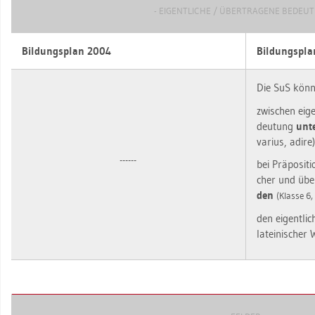
- EI­GENT­LI­CHE / ÜBER­TRA­GE­NE BE­DEU­
Bil­dungs­plan 2004
Bil­dungs­pl
Die SuS kön­
zwi­schen ei­ge
deu­tung
un­t
va­ri­us, adire
------
bei Prä­po­si­ti
cher und über
den
(Klas­se 6,
den ei­gent­li
la­tei­ni­scher