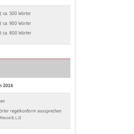
): ca. 500 Wör­ter
): ca. 900 Wör­ter
): ca. 800 Wör­ter
an 2016
nen
Wör­ter re­gel­kon­form aus­spre­chen
 Klas­se 8, L 2)