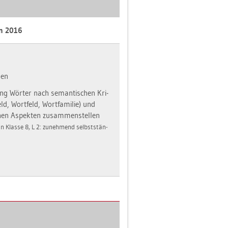
an 2016
nen
ung Wör­ter nach se­man­ti­schen Kri­
feld, Wort­feld, Wort­fa­mi­lie) und
en As­pek­ten zu­sam­men­stel­len
 in Klas­se 8, L 2: zu­neh­mend selbst­stän­