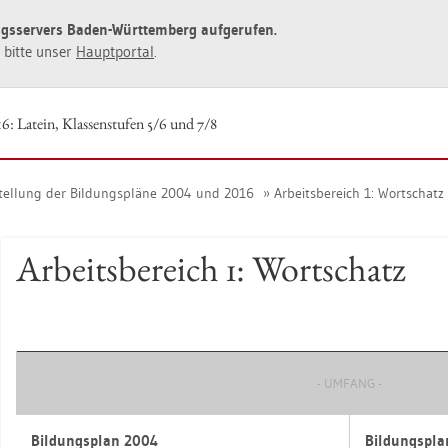
ngs­ser­vers Baden-Würt­tem­berg auf­ge­ru­fen.
ie bitte unser
Haupt­por­tal
.
6: La­tein, Klas­sen­stu­fen 5/6 und 7/8
stel­lung der Bil­dungs­plä­ne 2004 und 2016
Ar­beits­be­reich 1: Wort­schatz
Ar­beits­be­reich 1: Wort­schatz
- UM­FANG -
Bil­dungs­plan 2004
Bil­dungs­pl