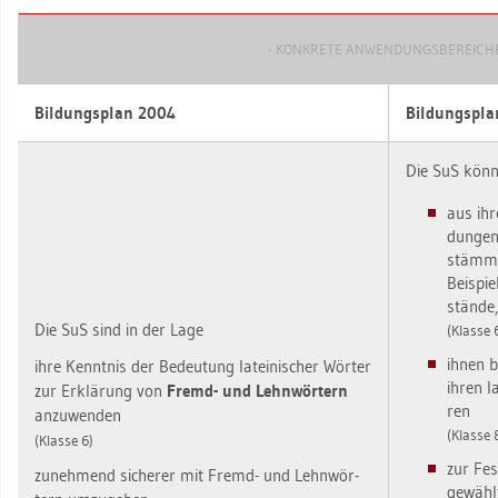
- KON­KRE­TE AN­WEN­DUNGS­BE­REI­CHE
Bil­dungs­plan 2004
Bil­dungs­pl
Die SuS kön­
aus ihre
dun­gen 
stäm­me
Bei­spie
stän­de
Die SuS sind in der Lage
(Klas­se 
ihnen b
ihre Kennt­nis der Be­deu­tung la­tei­ni­scher Wör­ter
ihren la
zur Er­klä­rung von
Fremd- und Lehn­wör­tern
ren
an­zu­wen­den
(Klas­se 
(Klas­se 6)
zur Fes
zu­neh­mend si­che­rer mit Fremd- und Lehn­wör­
ge­wähl­