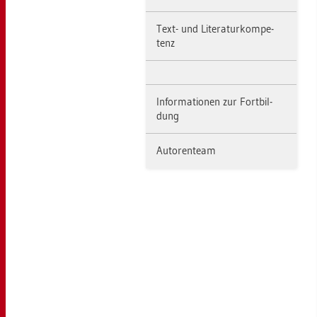
Text- und Li­te­ra­tur­kom­pe­
tenz
In­for­ma­tio­nen zur Fort­bil­
dung
Au­to­ren­team