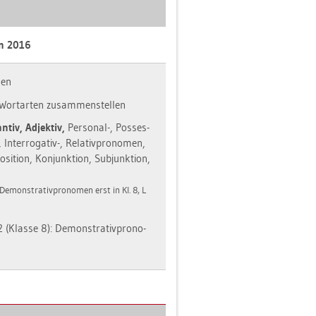
an 2016
nen
ort­ar­ten zu­sam­men­stel­len
n­tiv, Ad­jek­tiv,
Per­so­nal-, Pos­ses­
, In­ter­ro­ga­tiv-, Re­la­tiv­pro­no­men,
si­ti­on, Kon­junk­ti­on, Sub­junk­ti­on,
(De­mons­tra­tiv­pro­no­men erst in Kl. 8, L
2 (Klas­se 8): De­mons­tra­tiv­pro­no­