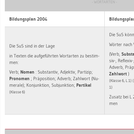
- WORT­AR­TEN -
Bil­dungs­plan 2004
Bil­dungs­pl
Die SuS kön­
Wör­ter nach W
Die SuS sind in der Lage
(Verb,
Sub­sta
in Tex­ten die auf­ge­führ­ten Wort­ar­ten zu be­stim­
siv-, Re­fle­xiv-
men:
Ad­verb, Prä­po­
Verb;
Nomen
: Sub­stan­tiv, Ad­jek­tiv, Par­ti­zip;
Zahl­wort
)
Pro­no­men
; Prä­po­si­ti­on; Ad­verb; Zahl­wort (Nu­
(Klas­se 6, L 1) 
me­ra­le); Kon­junk­ti­on, Sub­junk­ti­on;
Par­ti­kel
1)
(Klas­se 6)
Zu­satz bei L 
men