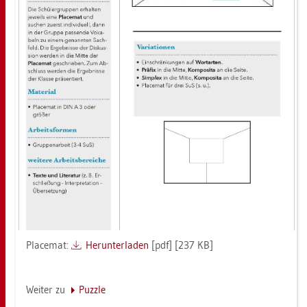
Pla­ce­mat:
Her­un­ter­la­den
[pdf] [237 KB]
Wei­ter zu
Puz­zle