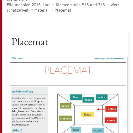
Bil­dungs­plan 2016: La­tein, Klas­sen­stu­fen 5/6 und 7/8
Wort­
schatz­ar­beit
Ma­te­ri­al
Pla­ce­mat
Pla­ce­mat