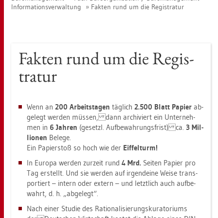
In­for­ma­ti­ons­ver­wal­tung
Fak­ten rund um die Re­gis­tra­tur
Fak­ten rund um die Re­gis­
tra­tur
Wenn an
200 Ar­beits­ta­gen
täg­lich
2.500 Blatt Pa­pier
ab­
ge­legt wer­den müs­sen, dann ar­chi­viert ein Un­ter­neh­
men in
6 Jah­ren
(ge­setzl. Auf­be­wah­rungs­frist) ca.
3 Mil­
lio­nen
Be­le­ge.
Ein Pa­pier­stoß so hoch wie der
Eif­fel­turm!
In Eu­ro­pa wer­den zur­zeit rund
4 Mrd.
Sei­ten Pa­pier pro
Tag er­stellt. Und sie wer­den auf ir­gend­ei­ne Weise trans­
por­tiert – in­tern oder ex­tern – und letzt­lich auch auf­be­
wahrt, d. h. „ab­ge­legt“.
Nach einer Stu­die des Ra­tio­na­li­sie­rungs­ku­ra­to­ri­ums