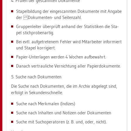
4. Prü­fen der ge­scann­ten Do­ku­men­te
Sta­pel­bil­dung der ein­ge­scann­ten Do­ku­men­te mit An­ga­be
der Do­ku­men­ten- und Sei­ten­zahl.
Grup­pen­lei­ter über­prüft an­hand der Sta­tis­ti­ken die Sta­
pel stich­pro­ben­ar­tig.
Bei evtl. auf­ge­tre­te­nem Feh­ler wird Mit­ar­bei­ter in­for­miert
und Sta­pel kor­ri­giert.
Pa­pier-Un­ter­la­gen wer­den 4 Wo­chen auf­be­wahrt.
Da­nach ver­trau­li­che Ver­nich­tung aller Pa­pier­do­ku­men­te.
5. Suche nach Do­ku­men­ten
Die Suche nach Do­ku­men­ten, die im Ar­chiv ab­ge­legt sind,
er­folgt in Se­kun­den­schnel­le.
Suche nach Merk­ma­len (In­di­zes)
Suche nach In­hal­ten und No­ti­zen oder Do­ku­men­ten
Suche mit Su­chope­ra­to­ren (z. B. und, oder, nicht).