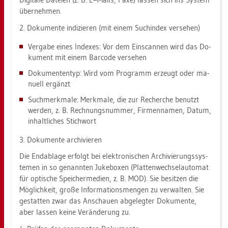
über­neh­men.
2. Do­ku­men­te in­di­zie­ren (mit einem Such­in­dex ver­se­hen)
Ver­ga­be eines In­de­xes: Vor dem Ein­scan­nen wird das Do­
ku­ment mit einem Bar­code ver­se­hen
Do­ku­men­ten­typ: Wird vom Pro­gramm er­zeugt oder ma­
nu­ell er­gänzt
Such­merk­ma­le: Merk­ma­le, die zur Re­cher­che be­nutzt
wer­den, z. B. Rech­nungs­num­mer, Fir­men­na­men, Datum,
in­halt­li­ches Stich­wort
3. Do­ku­men­te ar­chi­vie­ren
Die En­dab­la­ge er­folgt bei elek­tro­ni­schen Ar­chi­vie­rungs­sys­
te­men in so ge­nann­ten Juke­bo­xen (Plat­ten­wech­sel­au­to­mat
für op­ti­sche Spei­cher­me­di­en, z. B. MOD). Sie be­sit­zen die
Mög­lich­keit, große In­for­ma­ti­ons­men­gen zu ver­wal­ten. Sie
ge­stat­ten zwar das An­schau­en ab­ge­leg­ter Do­ku­men­te,
aber las­sen keine Ver­än­de­rung zu.