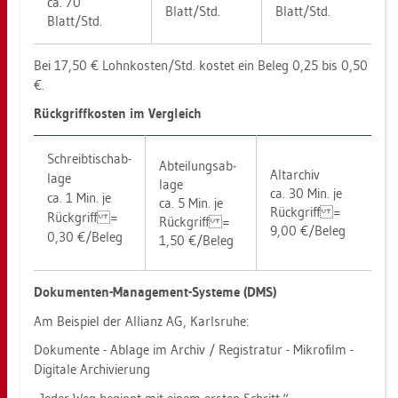
ca. 70
Blatt/Std.
Blatt/Std.
Blatt/Std.
Bei 17,50 € Lohn­kos­ten/Std. kos­tet ein Beleg 0,25 bis 0,50
€.
Rück­griff­kos­ten im Ver­gleich
Schreib­tisch­ab­
Ab­tei­lungs­ab­
Al­t­ar­chiv
la­ge
la­ge
ca. 30 Min. je
ca. 1 Min. je
ca. 5 Min. je
Rück­griff =
Rück­griff =
Rück­griff =
9,00 €/Beleg
0,30 €/Beleg
1,50 €/Beleg
Do­ku­men­ten-Ma­nage­ment-Sys­te­me (DMS)
Am Bei­spiel der Al­li­anz AG, Karls­ru­he:
Do­ku­men­te - Ab­la­ge im Ar­chiv / Re­gis­tra­tur - Mi­kro­film -
Di­gi­ta­le Ar­chi­vie­rung