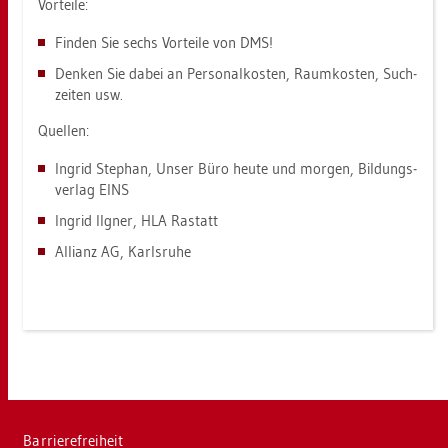
Vor­tei­le:
Fin­den Sie sechs Vor­tei­le von DMS!
Den­ken Sie dabei an Per­so­nal­kos­ten, Raum­kos­ten, Such­
zei­ten usw.
Quel­len:
In­grid Ste­phan, Unser Büro heute und mor­gen, Bil­dungs­
ver­lag EINS
In­grid Il­g­ner, HLA Ras­tatt
Al­li­anz AG, Karls­ru­he
Bar­rie­re­frei­heit