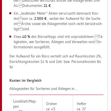
der Deut­schen Wirt­schaft kos­tet die Ab­la­ge eines DIN
A4- Do­ku­men­tes
21 €
.
Ein „lau­fen­der Meter“ Akten ver­ur­sacht dem­nach Kos­
ten von ca.
2.500 €
, wobei der Auf­wand für die Suche
im Ar­chiv sowie die Ab­la­ge­mit­tel noch nicht be­rück­sich­
tigt sind.
Etwa
40 %
des Bü­ro­all­tags sind mit un­pro­duk­ti­ven Tä­
tig­kei­ten, wie Sor­tie­ren, Ab­le­gen und Ver­wal­ten von In­
for­ma­tio­nen aus­ge­füllt.
Der Auf­wand für ein Büro ver­teilt sich auf Raum­kos­ten 2%,
Ein­rich­tungs­kos­ten 14 % und Zeit- bzw. Per­so­nal­kos­ten 84
%!
Kos­ten im Ver­gleich
Ab­la­ge­zei­ten für Sor­tie­ren und Ab­le­gen in ...
Lo­se­blatt-Map­
Ord­ner
Hef­ter
pen
ca. 45
ca. 37