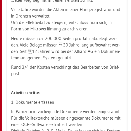
„Jeder Weg be­ginnt mit einem ers­ten Schritt.“
Viele Jahre wur­den die Akten in einer Hän­ge­re­gis­tra­tur und
in Ord­nern ver­wal­tet.
Um die Ef­fek­ti­vi­tät zu stei­gern, ent­schloss man sich, in
Form von Mi­kro­ver­fil­mung zu ar­chi­vie­ren.
Heute müs­sen ca. 200.000 Sei­ten pro Jahr ab­ge­legt wer­
den. Viele Be­le­ge müs­sen 30 Jahre lang auf­be­wahrt wer­
den. Seit 12 Jah­ren wird bei der Al­li­anz AG ein Do­ku­men­
ten­ma­nage­ment-Sys­tem ge­nutzt.
Rund 3/4 der Kos­ten ver­schlingt das Be­ar­bei­ten von Brief­
post:
Ar­beits­schrit­te:
1. Do­ku­men­te er­fas­sen
In Pa­pier­form vor­lie­gen­de Do­ku­men­te wer­den ein­ge­scannt.
Für die Voll­text­su­che müs­sen ein­ge­scann­te Do­ku­men­te mit
einer OCR–Soft­ware ex­tra­hiert wer­den.
Di­gi­ta­le Da­tei­en (z. B. E–Mails, Faxe) las­sen sich ins Sys­tem