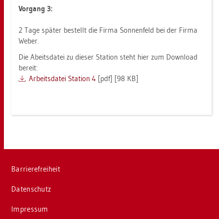
Vor­gang 3:
2 Tage spä­ter be­stellt die Firma Son­nen­feld bei der Firma
Weber.
Die Abeits­da­tei zu die­ser Sta­ti­on steht hier zum Down­load
be­reit:
Ar­beits­da­tei Sta­ti­on 4
[pdf] [98 KB]
Bar­rie­re­frei­heit
Da­ten­schutz
Im­pres­sum