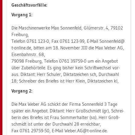
Ge­schäfts­vor­fäl­le:
Vor­gang 1:
Die Ma­schi­nen­wer­ke Max Son­nen­feld, Glü­mer­str. 4, 79102
Frei­burg,
Te­le­fon 0761 123-0, Fax 0761 123-99, E-Mail Son­nen­feld@​
t-​on­line.​de, bit­ten am 18. No­vem­ber JJJJ die Max Weber AG,
Ei­sen­bahn­str. 68,
79098 Frei­burg, Te­le­fon 0761 39759-0 um ein An­ge­bot
über Zu­be­hör­tei­le. Es ging bis­her kein Schrift­wech­sel vor­
aus. Dik­tant: Herr Schuler, Dik­tat­zei­chen sch, Durch­wahl
18; Schrei­ber des Brie­fes ist Herr Klein, Dik­tat­zei­chen kl,
Vor­gang 2:
Die Max Weber AG schickt der Firma Son­nen­feld 3 Tage
spä­ter ein An­ge­bot. Dik­tant: Herr Groß­schmidt (gr), Schrei­
be­rin des Brie­fes ist Frau Som­mer­hal­ter (so). Herr Groß­
schmidt ist unter der Durch­wahl 28 er­reich­bar,
Fax 0761 29759-50, E-Mail Weber.​AG@​t-​on­line.​de.