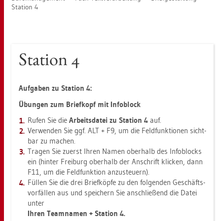
Sta­ti­on 4
Sta­ti­on 4
Auf­ga­ben zu Sta­ti­on 4:
Übun­gen zum Brief­kopf mit In­fo­block
Rufen Sie die
Ar­beits­da­tei zu Sta­ti­on 4
auf.
Ver­wen­den Sie ggf. ALT + F9, um die Feld­funk­tio­nen sicht­
bar zu ma­chen.
Tra­gen Sie zu­erst Ihren Namen ober­halb des In­fo­blocks
ein (hin­ter Frei­burg ober­halb der An­schrift kli­cken, dann
F11, um die Feld­funk­ti­on an­zu­steu­ern).
Fül­len Sie die drei Brief­köp­fe zu den fol­gen­den Ge­schäfts­
vor­fäl­len aus und spei­chern Sie an­schlie­ßend die Datei
unter
Ihren Team­na­men + Sta­ti­on 4.