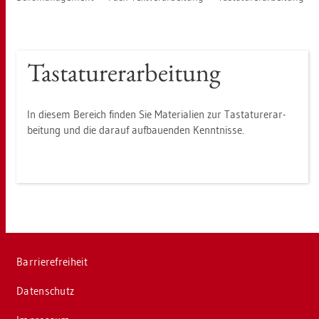
Tas­ta­tur­er­ar­bei­tung
In die­sem Be­reich fin­den Sie Ma­te­ria­li­en zur Tas­ta­tur­er­ar­
bei­tung und die dar­auf auf­bau­en­den Kennt­nis­se.
Bar­rie­re­frei­heit
Da­ten­schutz