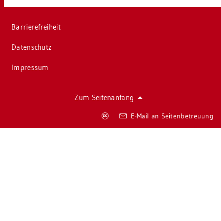
Bar­rie­re­frei­heit
Da­ten­schutz
Im­pres­sum
Zum Sei­ten­an­fang
Co­
E-Mail an Sei­ten­be­treu­ung
py­
right