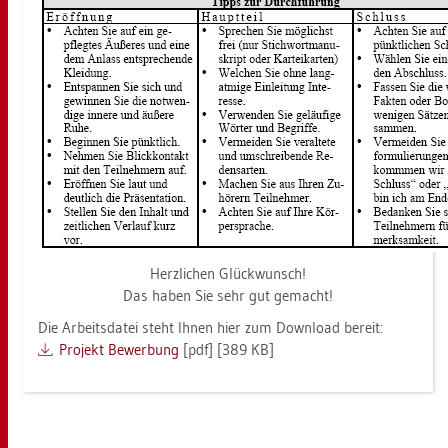
Herz­li­chen Glück­wunsch!
Das haben Sie sehr gut ge­macht!
Die Ar­beits­da­tei steht Ihnen hier zum Down­load be­reit:
Pro­jekt Be­wer­bung
[pdf] [389 KB]