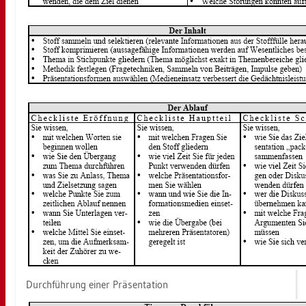
Durch­füh­rung einer Prä­sen­ta­ti­on