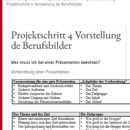
Pro­jekt­schritt 4 Vor­stel­lung de Be­rufs­bil­der
Pro­jekt­schritt 4 Vor­stel­lung
de Be­rufs­bil­der
Was muss ich bei einer Prä­sen­ta­ti­on be­ach­ten?
Vor­be­rei­tung einer Prä­sen­ta­ti­on