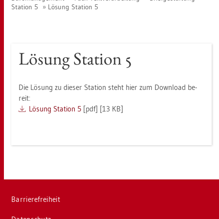
Sta­ti­on 5
Lö­sung Sta­ti­on 5
Lö­sung Sta­ti­on 5
Die Lö­sung zu die­ser Sta­ti­on steht hier zum Down­load be­
reit:
Lö­sung Sta­ti­on 5
[pdf] [13 KB]
Bar­rie­re­frei­heit