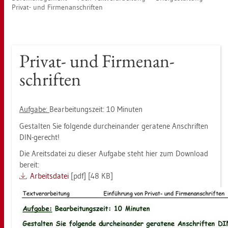
Pri­vat- und Fir­men­an­schrif­ten
Pri­vat- und Fir­men­an­
schrif­ten
Auf­ga­be:
Be­ar­bei­tungs­zeit: 10 Mi­nu­ten
Ge­stal­ten Sie fol­gen­de durch­ein­an­der ge­ra­te­ne An­schrif­ten
DIN-ge­recht!
Die Areits­da­tei zu die­ser Auf­ga­be steht hier zum Down­load
be­reit:
Ar­beits­da­tei
[pdf] [48 KB]