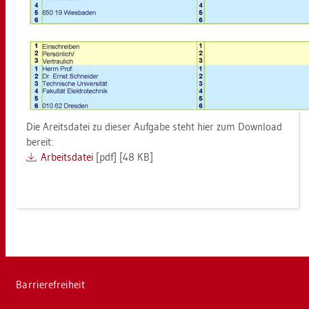
Die Areits­da­tei zu die­ser Auf­ga­be steht hier zum Down­load
be­reit:
Ar­beits­da­tei
[pdf] [48 KB]
Bar­rie­re­frei­heit