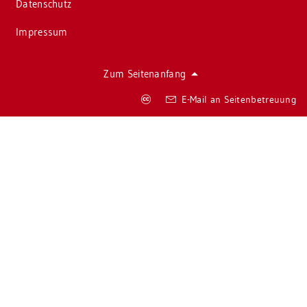
Da­ten­schutz
Im­pres­sum
Zum Sei­ten­an­fang
Co­
E-Mail an Sei­ten­be­treu­ung
py­
right