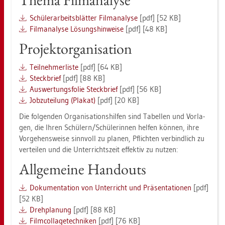
Schü­ler­ar­beits­blät­ter Film­ana­ly­se
[pdf] [52 KB]
Film­ana­ly­se Lö­sungs­hin­wei­se
[pdf] [48 KB]
Pro­jekt­orga­ni­sa­ti­on
Teil­neh­mer­lis­te
[pdf] [64 KB]
Steck­brief
[pdf] [88 KB]
Aus­wer­tungs­fo­lie Steck­brief
[pdf] [56 KB]
Job­zu­tei­lung (Pla­kat)
[pdf] [20 KB]
Die fol­gen­den Or­ga­ni­sa­ti­ons­hil­fen sind Ta­bel­len und Vor­la­
gen, die Ihren Schü­lern/Schü­le­rin­nen hel­fen kön­nen, ihre
Vor­ge­hens­wei­se sinn­voll zu pla­nen, Pflich­ten ver­bind­lich zu
ver­tei­len und die Un­ter­richts­zeit ef­fek­tiv zu nut­zen:
All­ge­mei­ne Han­douts
Do­ku­men­ta­ti­on von Un­ter­richt und Prä­sen­ta­tio­nen
[pdf]
[52 KB]
Dreh­pla­nung
[pdf] [88 KB]
Film­col­la­ge­tech­ni­ken
[pdf] [76 KB]