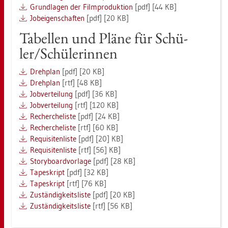
Grund­la­gen der Film­pro­duk­ti­on
[pdf] [44 KB]
Jobei­gen­schaf­ten
[pdf] [20 KB]
Ta­bel­len und Pläne für Schü­
ler/Schü­le­rin­nen
Dreh­plan
[pdf] [20 KB]
Dreh­plan
[rtf] [48 KB]
Job­ver­tei­lung
[pdf] [36 KB]
Job­ver­tei­lung
[rtf] [120 KB]
Re­cher­che­lis­te
[pdf] [24 KB]
Re­cher­che­lis­te
[rtf] [60 KB]
Re­qui­si­ten­lis­te
[pdf] [20] KB]
Re­qui­si­ten­lis­te
[rtf] [56] KB]
Sto­ry­board­vor­la­ge
[pdf] [28 KB]
Tapeskript
[pdf] [32 KB]
Tapeskript
[rtf] [76 KB]
Zu­stän­dig­keits­lis­te
[pdf] [20 KB]
Zu­stän­dig­keits­lis­te
[rtf] [56 KB]