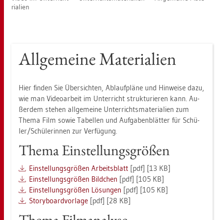
ria­li­en
All­ge­mei­ne Ma­te­ria­li­en
Hier fin­den Sie Über­sich­ten, Ab­lauf­plä­ne und Hin­wei­se dazu,
wie man Vi­deo­ar­beit im Un­ter­richt struk­tu­rie­ren kann. Au­
ßer­dem ste­hen all­ge­mei­ne Un­ter­richts­ma­te­ria­li­en zum
Thema Film sowie Ta­bel­len und Auf­ga­ben­blät­ter für Schü­
ler/Schü­le­rin­nen zur Ver­fü­gung.
Thema Ein­stel­lungs­grö­ßen
Ein­stel­lungs­grö­ßen Ar­beits­blatt
[pdf] [13 KB]
Ein­stel­lungs­grö­ßen Bild­chen
[pdf] [105 KB]
Ein­stel­lungs­grö­ßen Lö­sun­gen
[pdf] [105 KB]
Sto­ry­board­vor­la­ge
[pdf] [28 KB]
Thema Film­ana­ly­se