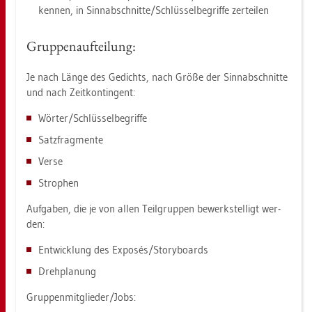
ken­nen, in Sinn­ab­schnit­te/Schlüs­sel­be­grif­fe zer­tei­len
Grup­pen­auf­tei­lung:
Je nach Länge des Ge­dichts, nach Größe der Sinn­ab­schnit­te
und nach Zeit­kon­tin­gent:
Wör­ter/Schlüs­sel­be­grif­fe
Satz­frag­men­te
Verse
Stro­phen
Auf­ga­ben, die je von allen Teil­grup­pen be­werk­stel­ligt wer­
den:
Ent­wick­lung des Exposés/Sto­ry­boards
Dreh­pla­nung
Grup­pen­mit­glie­der/Jobs: