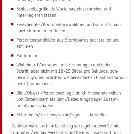
Schlüs­sel­be­grif­fe als Worte bas­teln/schrei­ben und
(inter-)agie­ren las­sen
Zwi­schen­ti­tel/Kom­men­ta­re ab­fil­men und so mit Schau­
spiel Stumm­film er­stel­len
Per­so­nen­stand­bil­der aus Sto­ry­boards nach­stel­len und
ab­fil­men
Pan­to­mi­me
Whi­te­board-Ani­ma­ti­on: mit Zeich­nun­gen und/oder
Schrift, aber nicht mit 18/25 Bil­der pro Se­kun­de, son­
dern in gro­ben Schrit­ten wie bei ein­fa­chen Flas­h­ani­ma­tio­
nen/Dau­men­ki­nos
Bild-/Ob­jekt-/Per­so­nen­col­la­ge: durch An­ein­an­der­rei­hen
von Ein­zel­bil­dern als Sinn-/Be­deu­tungs­trä­ger Zu­sam­
men­hän­ge schaf­fen
Mit Hän­den/Zei­chen­spra­che/Si­gnet … dar­stel­len
Denk­bar wäre auch, ar­beits­tei­lig vor­zu­ge­hen: zwei Schnitt­
com­pu­ter / ein bis zwei Film­schnitt­teams (ins­ge­samt min­