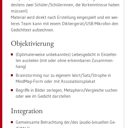
des­tens zwei Schü­ler/Schü­le­rin­nen, die Vor­kennt­nis­se haben
müs­sen!).
Ma­te­ri­al wird di­rekt nach Er­stel­lung ein­ge­spielt und ein wei­
te­res Team kann mit einem Dik­tier­ge­rät/USB-Mi­kro­fon den
Ge­dicht­text auf­zeich­nen.
Ob­jek­ti­vie­rung
(Op­ti­ma­ler­wei­se un­be­kann­tes) Lie­bes­ge­dicht in Ein­zel­tei­
len aus­tei­len (mit oder ohne er­kenn­ba­ren Zu­sam­men­
hang)
Brain­stor­ming nur zu ei­ge­nem Wort/Satz/Stro­phe in
Mind­Map-Form oder mit As­so­zia­ti­ons­pla­kat
Be­grif­fe in Bil­der zer­le­gen, Me­ta­phern/Ver­glei­che su­chen
oder wie im Ge­dicht dar­stel­len
In­te­gra­ti­on
Ge­mein­sa­me Be­trach­tung der/des (audio-)vi­su­el­len Ge­