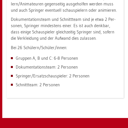
lern/Ani­ma­teu­ren ge­gen­sei­tig aus­ge­hol­fen wer­den muss
und auch Sprin­ger even­tu­ell schau­spie­lern oder ani­mie­ren.
Do­ku­men­ta­ti­ons­team und Schnitt­team sind je etwa 2 Per­
so­nen, Sprin­ger min­des­tens einer. Es ist auch denk­bar,
dass ei­ni­ge Schau­spie­ler gleich­zei­tig Sprin­ger sind, so­fern
die Ver­klei­dung und der Auf­wand dies zu­las­sen.
Bei 26 Schü­lern/Schü­ler/innen:
Grup­pen A, B und C: 6-8 Per­so­nen
Do­ku­men­ta­ti­ons­team: 2 Per­so­nen
Sprin­ger/Er­satz­schau­spie­ler: 2 Per­so­nen
Schnitt­team: 2 Per­so­nen