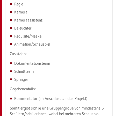
Regie
Ka­me­ra
Ka­me­raas­sis­tenz
Be­leuch­ter
Re­qui­si­te/Maske
Ani­ma­ti­on/Schau­spiel
Zu­satz­jobs:
Do­ku­men­ta­ti­ons­team
Schnitt­team
Sprin­ger
Ge­ge­be­nen­falls:
Kom­men­ta­tor (im An­schluss an das Pro­jekt)
Somit er­gibt sich je eine Grup­pen­grö­ße von min­des­tens 6
Schü­lern/schü­le­rin­nen, wobei bei meh­re­ren Schau­spie­