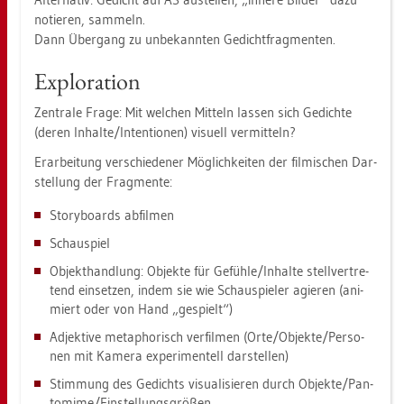
no­tie­ren, sam­meln.
Dann Über­gang zu un­be­kann­ten Ge­dicht­frag­men­ten.
Ex­plo­ra­ti­on
Zen­tra­le Frage: Mit wel­chen Mit­teln las­sen sich Ge­dich­te
(deren In­hal­te/In­ten­tio­nen) vi­su­ell ver­mit­teln?
Er­ar­bei­tung ver­schie­de­ner Mög­lich­kei­ten der fil­mi­schen Dar­
stel­lung der Frag­men­te:
Sto­ry­boards ab­fil­men
Schau­spiel
Ob­jekt­hand­lung: Ob­jek­te für Ge­füh­le/In­hal­te stell­ver­tre­
tend ein­set­zen, indem sie wie Schau­spie­ler agie­ren (ani­
miert oder von Hand „ge­spielt“)
Ad­jek­ti­ve me­ta­pho­risch ver­fil­men (Orte/Ob­jek­te/Per­so­
nen mit Ka­me­ra ex­pe­ri­men­tell dar­stel­len)
Stim­mung des Ge­dichts vi­sua­li­sie­ren durch Ob­jek­te/Pan­
to­mi­me/Ein­stel­lungs­grö­ßen