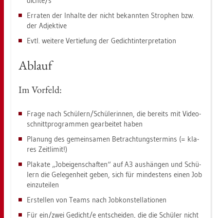
dich­te/s
Er­ra­ten der In­hal­te der nicht be­kann­ten Stro­phen bzw.
der Ad­jek­ti­ve
Evtl. wei­te­re Ver­tie­fung der Ge­dicht­in­ter­pre­ta­ti­on
Ab­lauf
Im Vor­feld:
Frage nach Schü­lern/Schü­le­rin­nen, die be­reits mit Vi­deo­
schnitt­pro­gram­men ge­ar­bei­tet haben
Pla­nung des ge­mein­sa­men Be­trach­tungs­ter­mins (= kla­
res Zeit­li­mit!)
Pla­ka­te „Jobei­gen­schaf­ten“ auf A3 aus­hän­gen und Schü­
lern die Ge­le­gen­heit geben, sich für min­des­tens einen Job
ein­zu­tei­len
Er­stel­len von Teams nach Job­kon­stel­la­tio­nen
Für ein/zwei Ge­dicht/e ent­schei­den, die die Schü­ler nicht