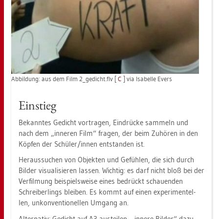
Ab­bil­dung: aus dem Film 2_­ge­dicht.flv [
C
] via Isa­bel­le Evers
Ein­stieg
Be­kann­tes Ge­dicht vor­tra­gen, Ein­drü­cke sam­meln und
nach dem „in­ne­ren Film“ fra­gen, der beim Zu­hö­ren in den
Köp­fen der Schü­ler/innen ent­stan­den ist.
Her­aus­su­chen von Ob­jek­ten und Ge­füh­len, die sich durch
Bil­der vi­sua­li­sie­ren las­sen. Wich­tig: es darf nicht bloß bei der
Ver­fil­mung bei­spiels­wei­se eines be­drückt schau­en­den
Schrei­ber­lings blei­ben. Es kommt auf einen ex­pe­ri­men­tel­
len, un­kon­ven­tio­nel­len Um­gang an.
Al­ter­na­tiv: Ge­dicht auf A3 aus­tei­len, „in­ne­re Bil­der“ dazu