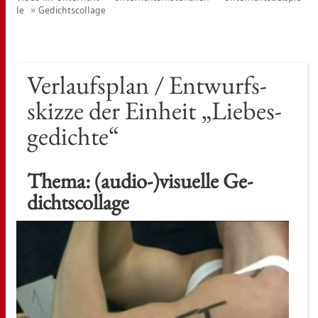
le
Ge­dichts­col­la­ge
Ver­laufs­plan / Ent­wurfs­
skiz­ze der Ein­heit „Lie­bes­
ge­dich­te“
Thema: (audio-)vi­su­el­le Ge­
dichts­col­la­ge