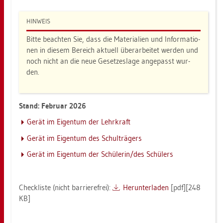
HIN­WEIS
Bitte be­ach­ten Sie, dass die Ma­te­ria­li­en und In­for­ma­tio­
nen in die­sem Be­reich ak­tu­ell über­ar­bei­tet wer­den und
noch nicht an die neue Ge­set­zes­la­ge an­ge­passt wur­
den.
Stand: Fe­bru­ar 2026
Gerät im Ei­gen­tum der Lehr­kraft
Gerät im Ei­gen­tum des Schul­trä­gers
Gerät im Ei­gen­tum der Schü­le­rin/des Schü­lers
Check­lis­te (nicht bar­rie­re­frei):
Her­un­ter­la­den
[pdf][248
KB]