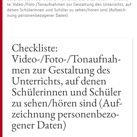
te: Video-/Foto-/Ton­auf­nah­men zur Ge­stal­tung des Un­ter­richts, auf
denen Schü­le­rin­nen und Schü­ler zu sehen/hören sind (Auf­zeich­
nung per­so­nen­be­zo­ge­ner Daten)
Check­lis­te:
Video-/Foto-/Ton­auf­nah­
men zur Ge­stal­tung des
Un­ter­richts, auf denen
Schü­le­rin­nen und Schü­ler
zu sehen/hören sind (Auf­
zeich­nung per­so­nen­be­zo­
ge­ner Daten)