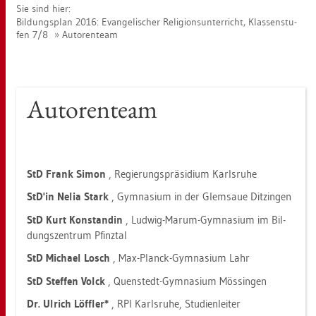
Sie sind hier:
Bil­dungs­plan 2016: Evan­ge­li­scher Re­li­gi­ons­un­ter­richt, Klas­sen­stu­
fen 7/8
Au­to­ren­team
Au­to­ren­team
StD Frank Simon
, Re­gie­rungs­prä­si­di­um Karls­ru­he
StD'in Nelia Stark
, Gym­na­si­um in der Glem­saue Dit­zin­gen
StD Kurt Kon­stan­din
, Lud­wig-Marum-Gym­na­si­um im Bil­
dungs­zen­trum Pfinz­tal
StD Mi­cha­el Losch
, Max-Planck-Gym­na­si­um Lahr
StD Stef­fen Volck
, Quen­stedt-Gym­na­si­um Mös­sin­gen
Dr. Ul­rich Löff­ler*
, RPI Karls­ru­he, Stu­di­en­lei­ter