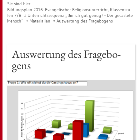
Sie sind hier:
Bil­dungs­plan 2016: Evan­ge­li­scher Re­li­gi­ons­un­ter­richt, Klas­sen­stu­
fen 7/8
Un­ter­richts­se­quenz „Bin ich gut genug? - Der ge­cas­te­te
Mensch“
Ma­te­ria­li­en
Aus­wer­tung des Fra­ge­bo­gens
Aus­wer­tung des Fra­ge­bo­
gens