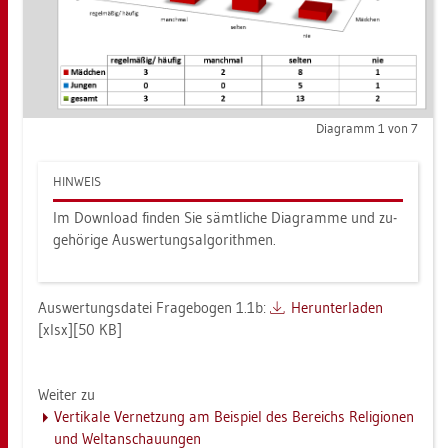
Dia­gramm 1 von 7
HIN­WEIS
Im Down­load fin­den Sie sämt­li­che Dia­gram­me und zu­
ge­hö­ri­ge Aus­wer­tungs­al­go­rith­men.
Aus­wer­tungs­da­tei Fra­ge­bo­gen 1.1b:
Her­un­ter­la­den
[xlsx][50 KB]
Wei­ter zu
Ver­ti­ka­le Ver­net­zung am Bei­spiel des Be­reichs Re­li­gio­nen
und Welt­an­schau­un­gen